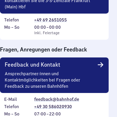
kontaktieren Sie die 3-S-Zentrale Frankfurt
(Main) Hbf
Telefon
+49 69 2651055
Montag
,
Von
Mo
–
So
00:00
–
00:00
bis
inkl. Feiertage
0
inkl. Feiertage
Sonntag
Uhr
bis
Fragen, Anregungen oder Feedback
0
Uhr
Feedback und Kontakt
Ansprechpartner:innen und
Kontaktmöglichkeiten bei Fragen oder
Feedback zu unseren Bahnhöfen
E-Mail
feedback@bahnhof.de
Telefon
+49 30 586020930
Montag
,
Von
Mo
–
So
07:00
–
22:00