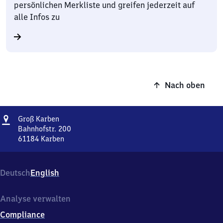
persönlichen Merkliste und greifen jederzeit auf
alle Infos zu
Nach oben
Adresse
Groß
Groß Karben
Karben
Bahnhofstr. 200
61184
Karben
Groß
Karben,
Bahnhofstr.
Deutsch
English
200,
6
1
Analyse verwalten
1
Compliance
8