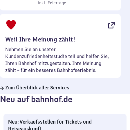
bis
inkl. Feiertage
7
inkl. Feiertage
Sonntag
Uhr
bis
22
Uhr
Weil Ihre Meinung zählt!
Nehmen Sie an unserer
Kundenzufriedenheitsstudie teil und helfen Sie,
Ihren Bahnhof mitzugestalten. Ihre Meinung
zählt – für ein besseres Bahnhofserlebnis.
Zum Überblick aller Services
Neu auf bahnhof.de
Neu: Verkaufsstellen für Tickets und
Reiseauskunft