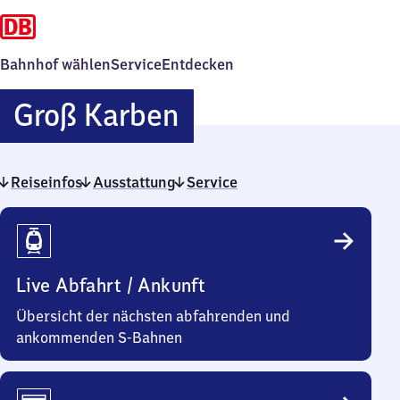
Bahnhof wählen
Service
Entdecken
Groß
Groß Karben
Karben
Reiseinfos
Ausstattung
Service
Reiseinfos
Live Abfahrt / Ankunft
Übersicht der nächsten abfahrenden und
ankommenden S-Bahnen