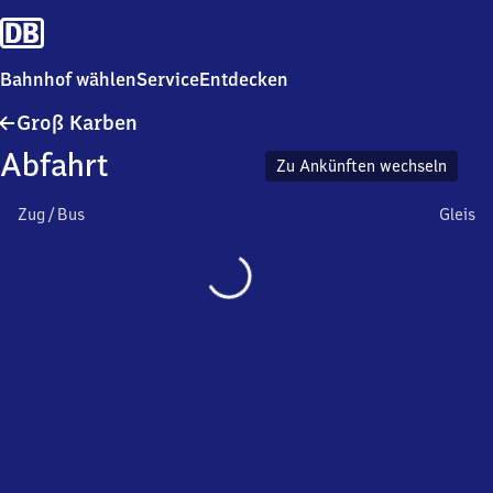
Bahnhof wählen
Service
Entdecken
Groß
Groß Karben
Karben
Abfahrt
Zu Ankünften wechseln
Zug / Bus
Gleis
Wird
geladen…