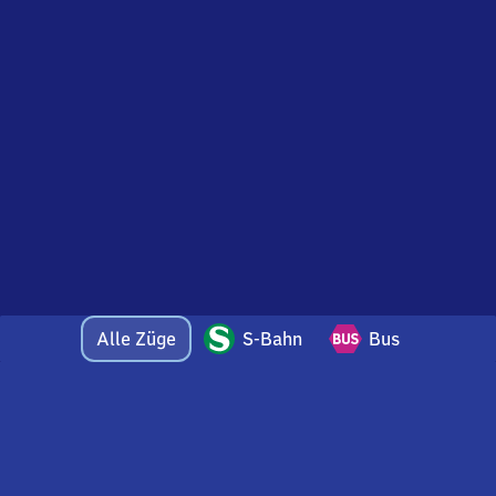
Alle Züge
S-Bahn
Bus
Bei Fragen oder Feedback zu dieser Abfahrtstafel
wenden Sie sich gerne per E-Mail an