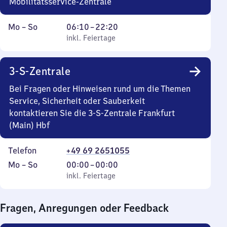
Mobilitätsservice-Zentrale
Montag
,
Von
Mo
–
So
06:10
–
22:20
bis
inkl. Feiertage
6
inkl. Feiertage
Sonntag
Uhr
10
3-S-Zentrale
bis
22
Bei Fragen oder Hinweisen rund um die Themen
Uhr
Service, Sicherheit oder Sauberkeit
20
kontaktieren Sie die 3-S-Zentrale Frankfurt
(Main) Hbf
Telefon
+49 69 2651055
Montag
,
Von
Mo
–
So
00:00
–
00:00
bis
inkl. Feiertage
0
inkl. Feiertage
Sonntag
Uhr
bis
Fragen, Anregungen oder Feedback
0
Uhr