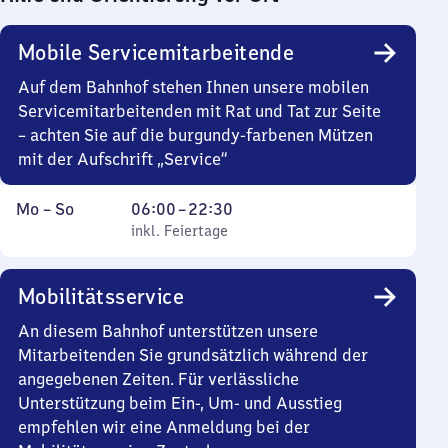
Mobile Servicemitarbeitende
Auf dem Bahnhof stehen Ihnen unsere mobilen
Servicemitarbeitenden mit Rat und Tat zur Seite
– achten Sie auf die burgundy-farbenen Mützen
mit der Aufschrift „Service“
Montag
,
Von
Mo
–
So
06:00
–
22:30
bis
inkl. Feiertage
6
inkl. Feiertage
Sonntag
Uhr
bis
Mobilitätsservice
22
Uhr
An diesem Bahnhof unterstützen unsere
30
Mitarbeitenden Sie grundsätzlich während der
angegebenen Zeiten. Für verlässliche
Unterstützung beim Ein-, Um- und Ausstieg
empfehlen wir eine Anmeldung bei der