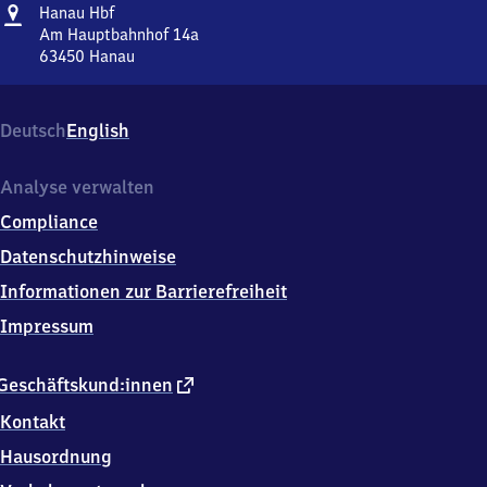
Adresse
Hanau
Hanau Hbf
Hauptbahnhof
Am Hauptbahnhof 14a
63450
Hanau
Hanau
Hauptbahnhof,
Am
Deutsch
English
Hauptbahnhof
14a,
6
Analyse verwalten
3
Compliance
4
5
Datenschutzhinweise
0
Informationen zur Barrierefreiheit
Hanau
Impressum
externer
Geschäftskund:innen
Link
Kontakt
Hausordnung