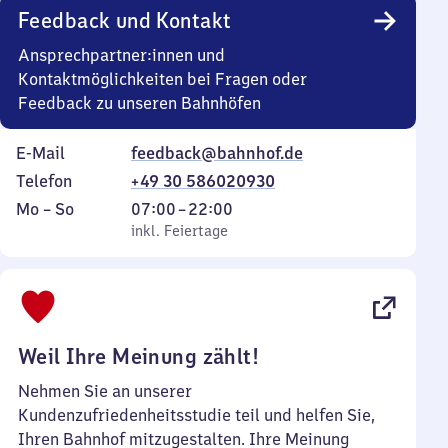
Feedback und Kontakt
Ansprechpartner:innen und
Kontaktmöglichkeiten bei Fragen oder
Feedback zu unseren Bahnhöfen
E-Mail
feedback@bahnhof.de
Telefon
+49 30 586020930
Montag
,
Von
Mo
–
So
07:00
–
22:00
bis
inkl. Feiertage
7
inkl. Feiertage
Sonntag
Uhr
bis
22
Uhr
Weil Ihre Meinung zählt!
Nehmen Sie an unserer
Kundenzufriedenheitsstudie teil und helfen Sie,
Ihren Bahnhof mitzugestalten. Ihre Meinung