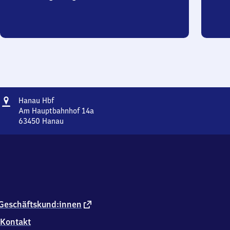
Adresse
Hanau
Hanau Hbf
Hauptbahnhof
Am Hauptbahnhof 14a
63450
Hanau
Hanau
Hauptbahnhof,
Am
Hauptbahnhof
14a,
6
3
4
externer
Geschäftskund:innen
5
Link
Kontakt
0