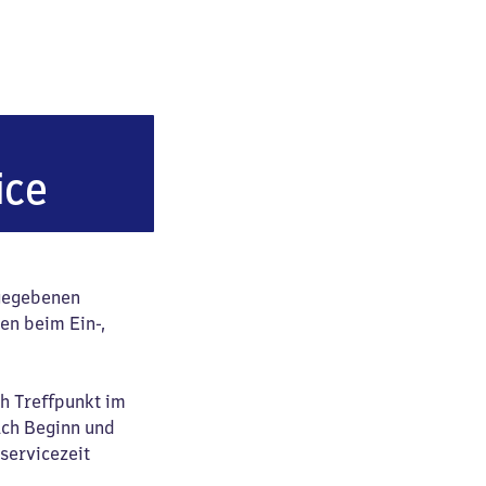
of
ice
ngegebenen
en beim Ein-,
ch Treffpunkt im
ach Beginn und
servicezeit