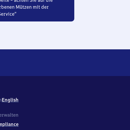
Seite – achten Sie auf die
rbenen Mützen mit der
Service“
h
English
erwalten
mpliance