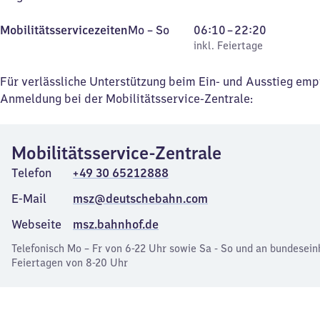
Montag
,
Von
Mobilitätsservicezeiten
Mo
–
So
06:10
–
22:20
bis
inkl. Feiertage
6
inkl. Feiertage
Sonntag
Uhr
10
Für verlässliche Unterstützung beim Ein- und Ausstieg emp
bis
Anmeldung bei der Mobilitätsservice-Zentrale:
22
Uhr
Mobilitätsservice-Zentrale
20
Telefon
+49 30 65212888
E-Mail
msz@deutschebahn.com
Webseite
msz.bahnhof.de
Telefonisch Mo – Fr von 6-22 Uhr sowie Sa - So und an bundesein
Feiertagen von 8-20 Uhr