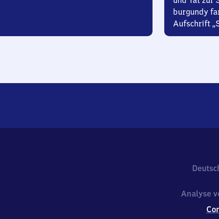
und Tat zur 
burgundy fa
Aufschrift „
Deutsc
Analyse v
Co