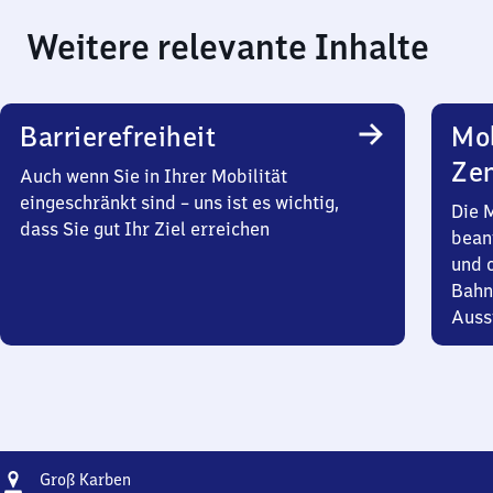
Weitere relevante Inhalte
Barrierefreiheit
Mob
Zen
Auch wenn Sie in Ihrer Mobilität
eingeschränkt sind – uns ist es wichtig,
Die 
dass Sie gut Ihr Ziel erreichen
bean
und 
Bahn
Auss
Adresse
Groß
Groß Karben