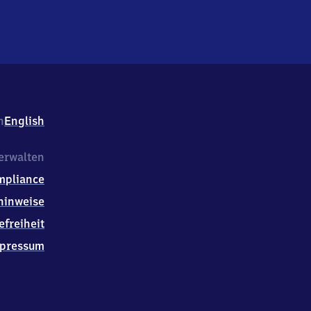
h
English
erwalten
mpliance
hinweise
efreiheit
pressum