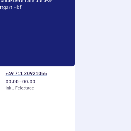
ontaktieren Sie die 3-S-
ttgart Hbf
+49 711 20921055
Von
00:00
–
00:00
 Feiertage
0
inkl. Feiertage
Uhr
bis
0
Uhr