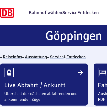
Bahnhof wählen
Service
Entdecken
Göppingen
Reiseinfos
Ausstattung
Service
Entdecken
Reiseinfos
Live Abfahrt / Ankunft
Fa
Übersicht der nächsten abfahrenden und
Aush
ankommenden Züge
PDF