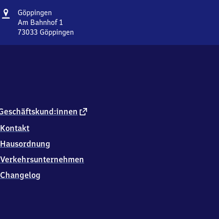
Adresse
Göppingen
Göppingen
Am Bahnhof 1
73033
Göppingen
Göppingen,
Am
Bahnhof
1,
7
3
0
3
externer
Geschäftskund:innen
3
Link
Kontakt
Göppingen
Hausordnung
Verkehrsunternehmen
Changelog