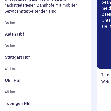
bean
nächstgelegenen Bahnhöfe mit mobilen
meld
Servicemitarbeitenden sind:
Beei
Unte
36 km
sie 
Aalen Hbf
36 km
Stuttgart Hbf
41 km
Telef
Ulm Hbf
Webs
48 km
Tübingen Hbf