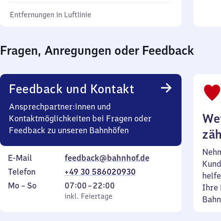
Entfernungen in Luftlinie
Fragen, Anregungen oder Feedback
Feedback und Kontakt
Ansprechpartner:innen und
Wei
Kontaktmöglichkeiten bei Fragen oder
Feedback zu unseren Bahnhöfen
zäh
Nehm
E-Mail
feedback@bahnhof.de
Kund
Telefon
+49 30 586020930
helfe
Montag
,
Von
Mo
–
So
07:00
–
22:00
Ihre 
bis
inkl. Feiertage
7
inkl. Feiertage
Bahn
Sonntag
Uhr
bis