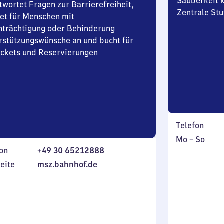
Sauberkeit k
twortet Fragen zur Barrierefreiheit,
Zentrale Stu
et für Menschen mit
nträchtigung oder Behinderung
rstützungswünsche an und bucht für
Tickets und Reservierungen
Telefon
Montag
,
Mo
–
So
on
+49 30 65212888
bis
inkl.
Sonntag
eite
msz.bahnhof.de