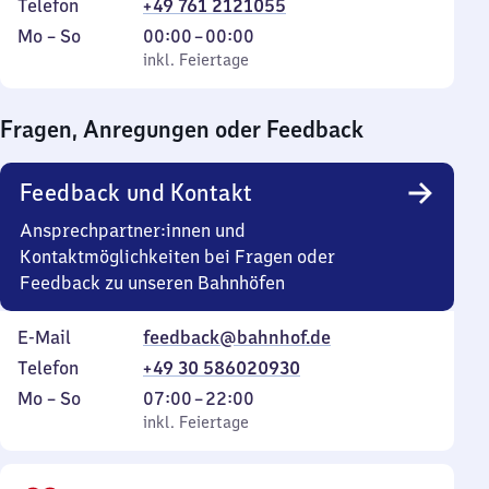
Telefon
+49 761 2121055
Montag
,
Von
Mo
–
So
00:00
–
00:00
bis
inkl. Feiertage
0
inkl. Feiertage
Sonntag
Uhr
bis
Fragen, Anregungen oder Feedback
0
Uhr
Feedback und Kontakt
Ansprechpartner:innen und
Kontaktmöglichkeiten bei Fragen oder
Feedback zu unseren Bahnhöfen
E-Mail
feedback@bahnhof.de
Telefon
+49 30 586020930
Montag
,
Von
Mo
–
So
07:00
–
22:00
bis
inkl. Feiertage
7
inkl. Feiertage
Sonntag
Uhr
bis