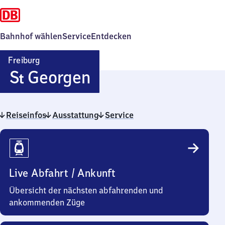
Bahnhof wählen
Service
Entdecken
Freiburg
Freiburg-
S
Georgen
t
Sankt
Reiseinfos
Ausstattung
Georgen
Service
Reiseinfos
Live Abfahrt / Ankunft
Übersicht der nächsten abfahrenden und
ankommenden Züge