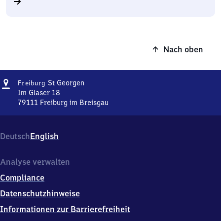
Nach oben
Adresse
Freiburg-
S
Georgen
Freiburg
t
Sankt
Im Glaser 18
Georgen
79111
Freiburg im Breisgau
Freiburg-
Sankt
Georgen,
Deutsch
English
Im
Glaser
18,
Analyse verwalten
7
Compliance
9
1
Datenschutzhinweise
1
Informationen zur Barrierefreiheit
1
Freiburg