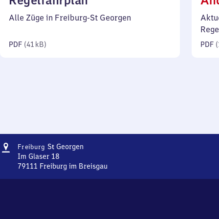
Regelfahrplan
Än
41
Alle Züge in Freiburg-St Georgen
Aktu
Kilobyte)
Rege
PDF
(
41 kB
)
PDF
(
Adresse
Freiburg-
S
Georgen
Freiburg
t
Sankt
Im Glaser 18
Georgen
79111
Freiburg im Breisgau
Freiburg-
Sankt
Georgen,
Im
Glaser