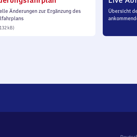
derungsfahrplan
Live Abf
132
elle Änderungen zur Ergänzung des
Übersicht d
Kilobyte)
lfahrplans
ankommend
132 kB
)