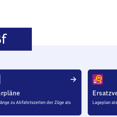
Basel
Bf
Ba​
d
Bahnhof
hrpläne
Ersatzv
änge zu Abfahrtszeiten der Züge als
Lageplan al