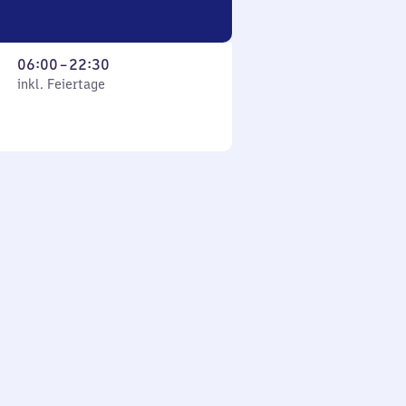
Von
06:00
–
22:30
 Feiertage
6
inkl. Feiertage
Uhr
bis
22
Uhr
30