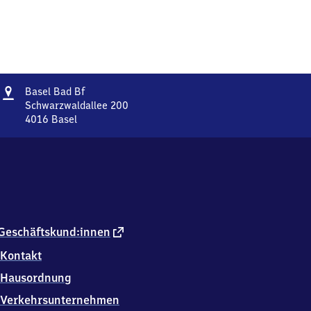
Adresse
Basel
Basel Bad Bf
Ba​
Schwarzwaldallee 200
d
4016
Basel
Basel
Bahnhof
Ba​
d
Bahnhof,
Schwarzwaldallee
200,
4
0
externer
Geschäftskund:innen
1
Link
Kontakt
6
Basel
Hausordnung
Verkehrsunternehmen