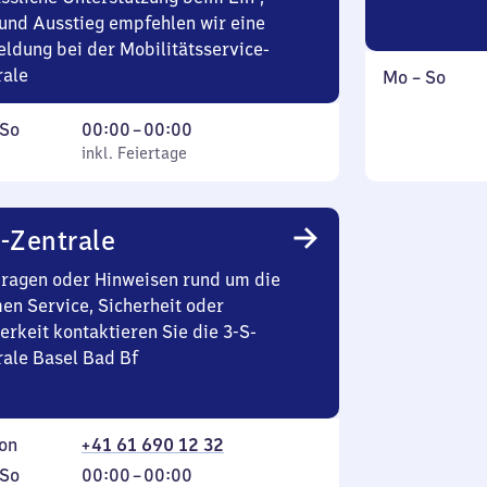
und Ausstieg empfehlen wir eine
ldung bei der Mobilitätsservice-
rale
Montag
,
Mo
–
So
bis
inkl.
ag
,
Von
Sonntag
So
00:00
–
00:00
inkl. Feiertage
0
inkl. Feiertage
tag
Uhr
bis
0
-Zentrale
Uhr
Fragen oder Hinweisen rund um die
en Service, Sicherheit oder
erkeit kontaktieren Sie die 3-S-
rale Basel Bad Bf
on
+41 61 690 12 32
ag
,
Von
So
00:00
–
00:00