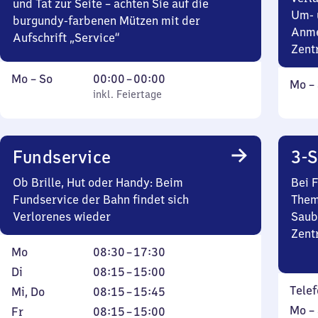
und Tat zur Seite – achten Sie auf die
Um- 
burgundy-farbenen Mützen mit der
Anme
Aufschrift „Service“
Zent
Montag
,
Von
Mo
–
So
00:00
–
00:00
Mont
Mo
–
bis
inkl. Feiertage
0
inkl. Feiertage
bis
Sonntag
Uhr
Sonn
bis
0
Fundservice
3-S
Uhr
Ob Brille, Hut oder Handy: Beim
Bei 
Fundservice der Bahn findet sich
Them
Verlorenes wieder
Saub
Zent
Montag
Von
Mo
08:30
–
17:30
8
Dienstag
Von
Di
08:15
–
15:00
Uhr
8
Telef
Mittwoch
Von
Mi
,
Do
08:15
–
15:45
30
Uhr
und
8
Mont
Mo
–
Freitag
Von
Fr
08:15
–
15:00