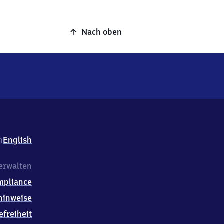
Nach oben
h
English
erwalten
mpliance
hinweise
efreiheit