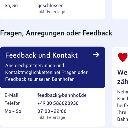
bis
15
Donnerstag
Uhr
bis
8
Samstag
,
Sa
,
So
geschlossen
17
bis
15
Sonn
Uhr
und
inkl. Feiertage
inkl. Feiertage
Uhr
15
bis
15
Sonntag
30
Uhr
15
bis
Uhr
Fragen, Anregungen oder Feedback
15
45
Uhr
Feedback und Kontakt
Ansprechpartner:innen und
Wei
Kontaktmöglichkeiten bei Fragen oder
Feedback zu unseren Bahnhöfen
zäh
Nehm
E-Mail
feedback@bahnhof.de
Kund
Telefon
+49 30 586020930
helfe
Montag
,
Von
Mo
–
So
07:00
–
22:00
Ihre 
bis
inkl. Feiertage
7
inkl. Feiertage
Bahn
Sonntag
Uhr