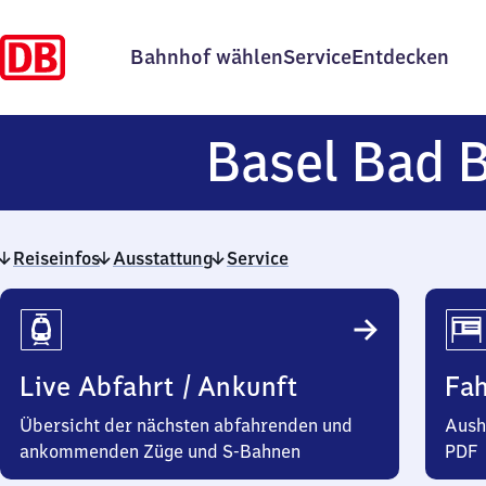
Bahnhof wählen
Service
Entdecken
Basel Bad 
Reiseinfos
Ausstattung
Service
Reiseinfos
Live Abfahrt / Ankunft
Fa
Übersicht der nächsten abfahrenden und
Aush
ankommenden Züge und S-Bahnen
PDF