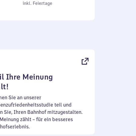
inkl. Feiertage
0
inkl. Feiertage
tag
Uhr
bis
0
Uhr
l Ihre Meinung
lt!
en Sie an unserer
enzufriedenheitsstudie teil und
n Sie, Ihren Bahnhof mitzugestalten.
Meinung zählt – für ein besseres
hofserlebnis.