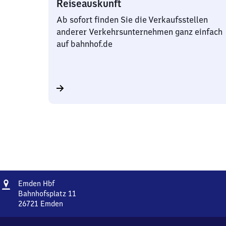
Reiseauskunft
Ab sofort finden Sie die Verkaufsstellen
anderer Verkehrsunternehmen ganz einfach
auf bahnhof.de
Adresse
Emden
Emden Hbf
Hauptbahnhof
Bahnhofsplatz 11
26721
Emden
Emden
Hauptbahnhof,