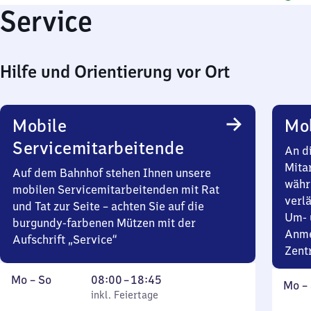
Service
Hilfe und Orientierung vor Ort
Mobile
Mob
Servicemitarbeitende
An d
Mita
Auf dem Bahnhof stehen Ihnen unsere
währ
mobilen Servicemitarbeitenden mit Rat
verlä
und Tat zur Seite – achten Sie auf die
Um- 
burgundy-farbenen Mützen mit der
Anme
Aufschrift „Service“
Zent
Montag
,
Von
Mo
–
So
08:00
–
18:45
Mont
Mo
–
bis
inkl. Feiertage
8
inkl. Feiertage
bis