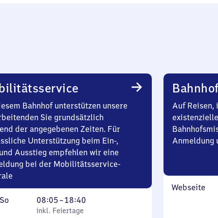
ilitätsservice
Bahnhof
iesem Bahnhof unterstützen unsere
Auf Reisen, 
rbeitenden Sie grundsätzlich
existenziell
end der angegebenen Zeiten. Für
Bahnhofsmis
ssliche Unterstützung beim Ein-,
Anmeldung u
und Ausstieg empfehlen wir eine
ldung bei der Mobilitätsservice-
rale
Webseite
ag
,
Von
So
08:05
–
18:40
inkl. Feiertage
8
inkl. Feiertage