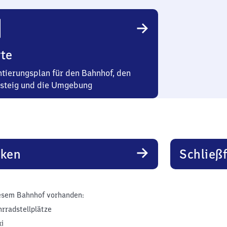
te
ntierungsplan für den Bahnhof, den
steig und die Umgebung
rken
Schließ
esem Bahnhof vorhanden:
hrradstellplätze
xi