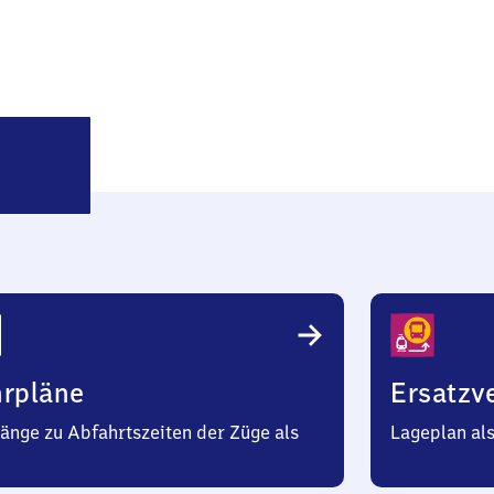
Emden
Hauptbahnhof
hrpläne
Ersatzv
änge zu Abfahrtszeiten der Züge als
Lageplan al