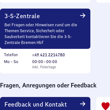
Sonntag
Uhr
Sonn
bis
18
3-S-Zentrale
Uhr
45
Bei Fragen oder Hinweisen rund um die
Themen Service, Sicherheit oder
Sauberkeit kontaktieren Sie die 3-S-
Zentrale Bremen Hbf
Telefon
+49 421 2214780
Montag
,
Von
Mo
–
So
00:00
–
00:00
bis
inkl. Feiertage
0
inkl. Feiertage
Sonntag
Uhr
bis
Fragen, Anregungen oder Feedback
0
Uhr
Feedback und Kontakt