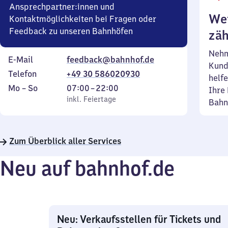
Ansprechpartner:innen und
Wei
Kontaktmöglichkeiten bei Fragen oder
Feedback zu unseren Bahnhöfen
zäh
Nehm
E-Mail
feedback@bahnhof.de
Kund
Telefon
+49 30 586020930
helfe
Montag
,
Von
Mo
–
So
07:00
–
22:00
Ihre 
bis
inkl. Feiertage
7
inkl. Feiertage
Bahn
Sonntag
Uhr
bis
22
Zum Überblick aller Services
Uhr
Neu auf bahnhof.de
Neu: Verkaufsstellen für Tickets und