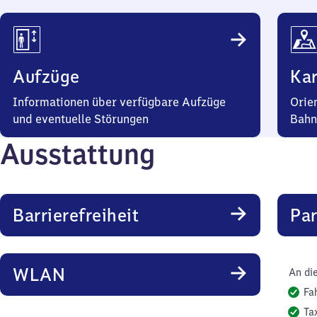
Aufzüge
Kar
Informationen über verfügbare Aufzüge
Orie
und eventuelle Störungen
Bahn
Ausstattung
Barrierefreiheit
Pa
WLAN
An di
Fa
Ta