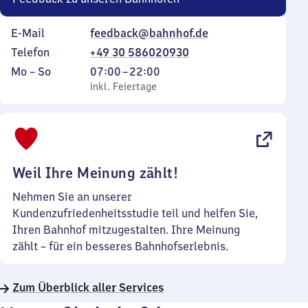
E-Mail
feedback@bahnhof.de
Telefon
+49 30 586020930
Montag
,
Von
Mo
–
So
07:00
–
22:00
bis
inkl. Feiertage
7
inkl. Feiertage
Sonntag
Uhr
bis
22
Uhr
Weil Ihre Meinung zählt!
Nehmen Sie an unserer
Kundenzufriedenheitsstudie teil und helfen Sie,
Ihren Bahnhof mitzugestalten. Ihre Meinung
zählt – für ein besseres Bahnhofserlebnis.
Zum Überblick aller Services