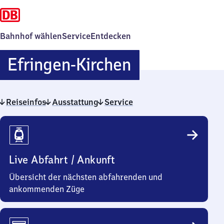
Bahnhof wählen
Service
Entdecken
Efringen-
Efringen-Kirchen
Kirchen
Reiseinfos
Ausstattung
Service
Reiseinfos
Live Abfahrt / Ankunft
Übersicht der nächsten abfahrenden und
ankommenden Züge