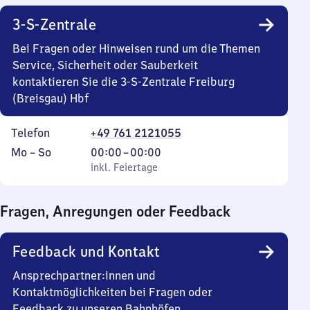
3-S-Zentrale
Bei Fragen oder Hinweisen rund um die Themen
Service, Sicherheit oder Sauberkeit
kontaktieren Sie die 3-S-Zentrale Freiburg
(Breisgau) Hbf
Telefon
+49 761 2121055
Montag
,
Von
Mo
–
So
00:00
–
00:00
bis
inkl. Feiertage
0
inkl. Feiertage
Sonntag
Uhr
bis
Fragen, Anregungen oder Feedback
0
Uhr
Feedback und Kontakt
Ansprechpartner:innen und
Kontaktmöglichkeiten bei Fragen oder
Feedback zu unseren Bahnhöfen