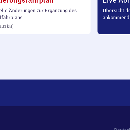
derungsfahrplan
Live Abf
131
elle Änderungen zur Ergänzung des
Übersicht d
Kilobyte)
lfahrplans
ankommend
131 kB
)