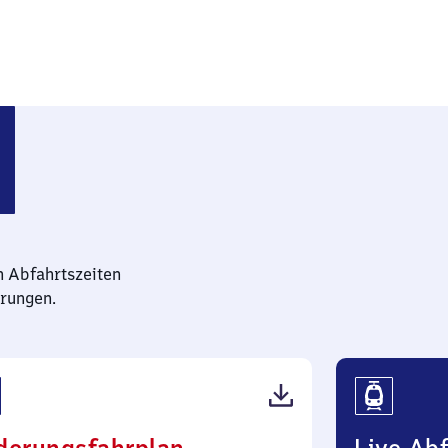
rchen
n Abfahrtszeiten
rungen.
(PDF,