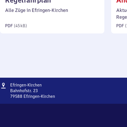
Regelfahrplan
Än
45
Alle Züge in Efringen-Kirchen
Aktu
Kilobyte)
Rege
PDF
(
45 kB
)
PDF
(
Adresse
Efringen-
Efringen-Kirchen
Kirchen
Bahnhofstr. 23
79588
Efringen-Kirchen
Efringen-
Kirchen,
Bahnhofstr.
23,
7