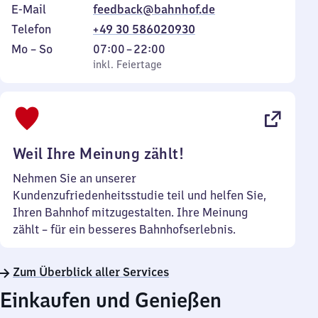
E-Mail
feedback@bahnhof.de
Telefon
+49 30 586020930
Montag
,
Von
Mo
–
So
07:00
–
22:00
bis
inkl. Feiertage
7
inkl. Feiertage
Sonntag
Uhr
bis
22
Uhr
Weil Ihre Meinung zählt!
Nehmen Sie an unserer
Kundenzufriedenheitsstudie teil und helfen Sie,
Ihren Bahnhof mitzugestalten. Ihre Meinung
zählt – für ein besseres Bahnhofserlebnis.
Zum Überblick aller Services
Einkaufen und Genießen