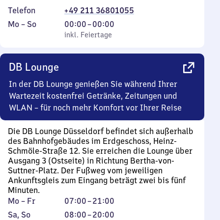
Telefon
+49 211 36801055
Montag
,
Von
Mo
–
So
00:00
–
00:00
bis
inkl. Feiertage
0
inkl. Feiertage
Sonntag
Uhr
bis
DB Lounge
0
Uhr
In der DB Lounge genießen Sie während Ihrer
Wartezeit kostenfrei Getränke, Zeitungen und
WLAN – für noch mehr Komfort vor Ihrer Reise
Die DB Lounge Düsseldorf befindet sich außerhalb
des Bahnhofgebäudes im Erdgeschoss, Heinz-
Schmöle-Straße 12. Sie erreichen die Lounge über
Ausgang 3 (Ostseite) in Richtung Bertha-von-
Suttner-Platz. Der Fußweg vom jeweiligen
Ankunftsgleis zum Eingang beträgt zwei bis fünf
Minuten.
Montag
Von
Mo
–
Fr
07:00
–
21:00
bis
7
Samstag
,
Von
Sa
,
So
08:00
–
20:00