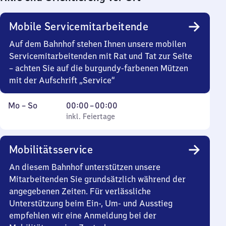
Mobile Servicemitarbeitende
Auf dem Bahnhof stehen Ihnen unsere mobilen
Servicemitarbeitenden mit Rat und Tat zur Seite
– achten Sie auf die burgundy-farbenen Mützen
mit der Aufschrift „Service“
Montag
,
Von
Mo
–
So
00:00
–
00:00
bis
inkl. Feiertage
0
inkl. Feiertage
Sonntag
Uhr
bis
Mobilitätsservice
0
Uhr
An diesem Bahnhof unterstützen unsere
Mitarbeitenden Sie grundsätzlich während der
angegebenen Zeiten. Für verlässliche
Unterstützung beim Ein-, Um- und Ausstieg
empfehlen wir eine Anmeldung bei der