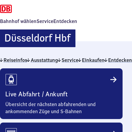
Bahnhof wählen
Service
Entdecken
Düsseldorf
Düsseldorf Hbf
Hauptbahnho
Reiseinfos
Ausstattung
Service
Einkaufen
Entdecken
Reiseinfos
Live Abfahrt / Ankunft
Übersicht der nächsten abfahrenden und
ankommenden Züge und S-Bahnen