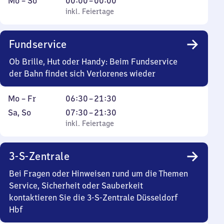
Montag
,
Von
Mo
–
So
00:00
–
00:00
bis
inkl. Feiertage
0
inkl. Feiertage
Sonntag
Uhr
bis
Fundservice
0
Uhr
Ob Brille, Hut oder Handy: Beim Fundservice
der Bahn findet sich Verlorenes wieder
Montag
Von
Mo
–
Fr
06:30
–
21:30
bis
6
Samstag
,
Von
Sa
,
So
07:30
–
21:30
Freitag
Uhr
und
inkl. Feiertage
7
inkl. Feiertage
30
Sonntag
Uhr
bis
30
3-S-Zentrale
21
bis
Uhr
21
Bei Fragen oder Hinweisen rund um die Themen
30
Uhr
Service, Sicherheit oder Sauberkeit
30
kontaktieren Sie die 3-S-Zentrale Düsseldorf
Hbf