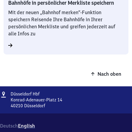
Bahnhöfe in persönlicher Merkliste speichern
Mit der neuen „Bahnhof merken“-Funktion
speichern Reisende Ihre Bahnhöfe in Ihrer
persönlichen Merkliste und greifen jederzeit auf
alle Infos zu
Nach oben
Adresse
Düsseldorf
Düsseldorf Hbf
Hauptbahnhof
Konrad-Adenauer-Platz 14
40210
Düsseldorf
Düsseldorf
Hauptbahnhof,
Konrad-
Deutsch
English
Adenauer-