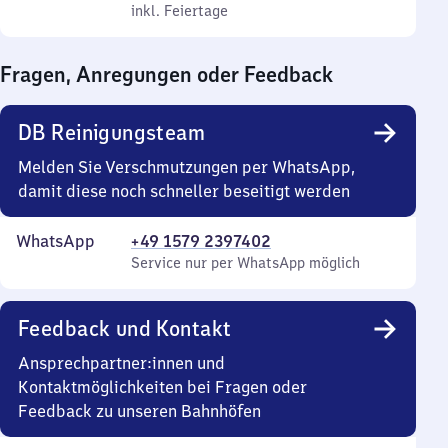
Freitag
Uhr
und
inkl. Feiertage
8
inkl. Feiertage
bis
Sonntag
Uhr
21
bis
Fragen, Anregungen oder Feedback
Uhr
20
Uhr
DB Reinigungsteam
Melden Sie Verschmutzungen per WhatsApp,
damit diese noch schneller beseitigt werden
WhatsApp
+49 1579 2397402
Service nur per WhatsApp möglich
Feedback und Kontakt
Ansprechpartner:innen und
Kontaktmöglichkeiten bei Fragen oder
Feedback zu unseren Bahnhöfen