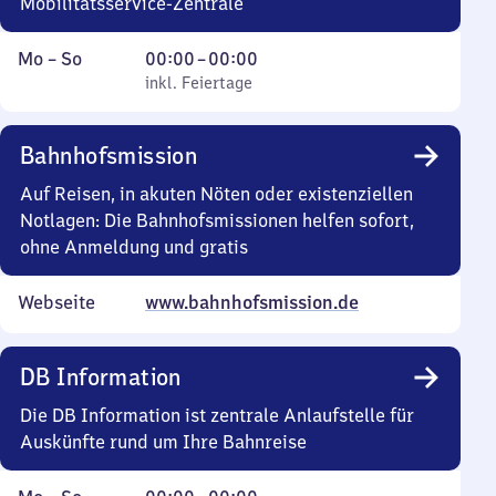
Mobilitätsservice-Zentrale
Montag
,
Von
Mo
–
So
00:00
–
00:00
bis
inkl. Feiertage
0
inkl. Feiertage
Sonntag
Uhr
bis
Bahnhofsmission
0
Uhr
Auf Reisen, in akuten Nöten oder existenziellen
Notlagen: Die Bahnhofsmissionen helfen sofort,
ohne Anmeldung und gratis
Webseite
www.bahnhofsmission.de
DB Information
Die DB Information ist zentrale Anlaufstelle für
Auskünfte rund um Ihre Bahnreise