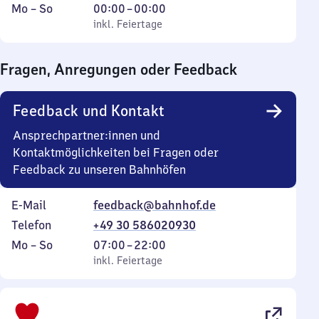
Montag
,
Von
Mo
–
So
00:00
–
00:00
bis
inkl. Feiertage
0
inkl. Feiertage
Sonntag
Uhr
bis
Fragen, Anregungen oder Feedback
0
Uhr
Feedback und Kontakt
Ansprechpartner:innen und
Kontaktmöglichkeiten bei Fragen oder
Feedback zu unseren Bahnhöfen
E-Mail
feedback@bahnhof.de
Telefon
+49 30 586020930
Montag
,
Von
Mo
–
So
07:00
–
22:00
bis
inkl. Feiertage
7
inkl. Feiertage
Sonntag
Uhr
bis
22