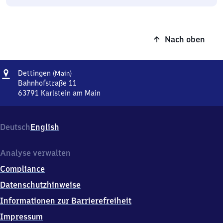
Nach oben
Adresse
Dettingen
Dettingen
(Main)
(Main)
Bahnhofstraße 11
63791
Karlstein am Main
Dettingen
(Main),
Bahnhofstraße
Deutsch
English
11,
6
3
Analyse verwalten
7
Compliance
9
1
Datenschutzhinweise
Karlstein
Informationen zur Barrierefreiheit
am
Main
Impressum