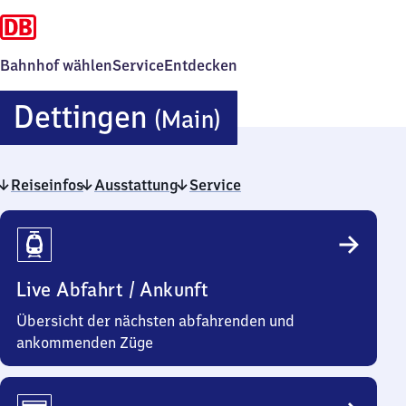
Bahnhof wählen
Service
Entdecken
Dettingen
Dettingen
(Main)
(Main)
Reiseinfos
Ausstattung
Service
Reiseinfos
Live Abfahrt / Ankunft
Übersicht der nächsten abfahrenden und
ankommenden Züge