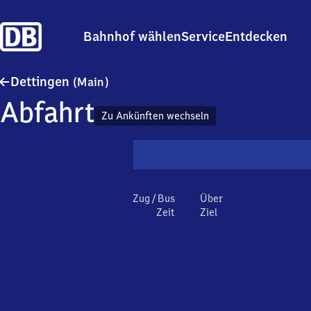
Bahnhof wählen
Service
Entdecken
Dettingen (Main)
Dettingen
(Main)
Abfahrt
Zu Ankünften wechseln
Zug / Bus
Über
Zeit
Ziel