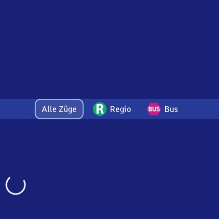
Alle Züge
Regio
Bus
Wird
geladen…