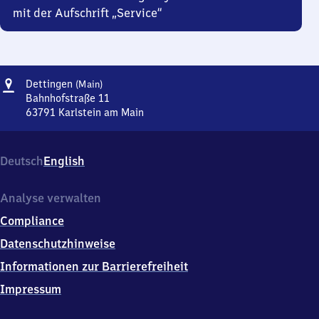
mit der Aufschrift „Service“
Adresse
Dettingen
Dettingen
(Main)
(Main)
Bahnhofstraße 11
63791
Karlstein am Main
Dettingen
(Main),
Bahnhofstraße
Deutsch
English
11,
6
3
Analyse verwalten
7
Compliance
9
1
Datenschutzhinweise
Karlstein
Informationen zur Barrierefreiheit
am
Main
Impressum