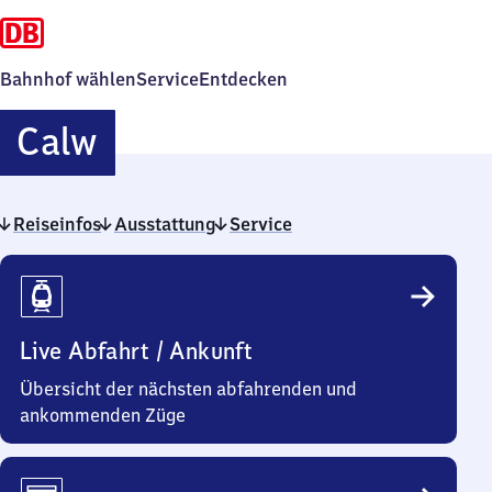
Bahnhof wählen
Service
Entdecken
Calw
Calw
Reiseinfos
Ausstattung
Service
Reiseinfos
Live Abfahrt / Ankunft
Übersicht der nächsten abfahrenden und
ankommenden Züge