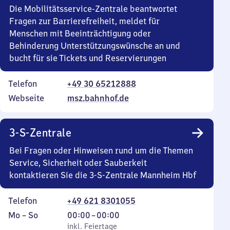
Die Mobilitätsservice-Zentrale beantwortet
Fragen zur Barrierefreiheit, meldet für
Menschen mit Beeinträchtigung oder
Behinderung Unterstützungswünsche an und
bucht für sie Tickets und Reservierungen
Telefon
+49 30 65212888
Webseite
msz.bahnhof.de
3-S-Zentrale
Bei Fragen oder Hinweisen rund um die Themen
Service, Sicherheit oder Sauberkeit
kontaktieren Sie die 3-S-Zentrale Mannheim Hbf
Telefon
+49 621 8301055
Montag
,
Von
Mo
–
So
00:00
–
00:00
bis
inkl. Feiertage
0
inkl. Feiertage