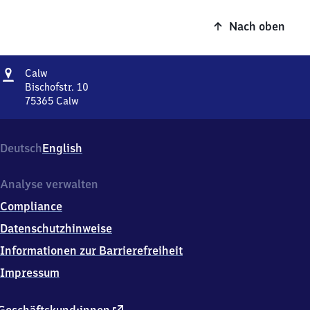
Nach oben
Adresse
Calw
Calw
Bischofstr. 10
75365
Calw
Calw,
Bischofstr.
10,
Deutsch
English
7
5
3
Analyse verwalten
6
Compliance
5
Calw
Datenschutzhinweise
Informationen zur Barrierefreiheit
Impressum
externer