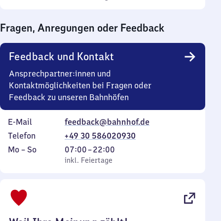
Sonntag
Uhr
bis
Fragen, Anregungen oder Feedback
0
Uhr
Feedback und Kontakt
Ansprechpartner:innen und
Kontaktmöglichkeiten bei Fragen oder
Feedback zu unseren Bahnhöfen
E-Mail
feedback@bahnhof.de
Telefon
+49 30 586020930
Montag
,
Von
Mo
–
So
07:00
–
22:00
bis
inkl. Feiertage
7
inkl. Feiertage
Sonntag
Uhr
bis
22
Uhr