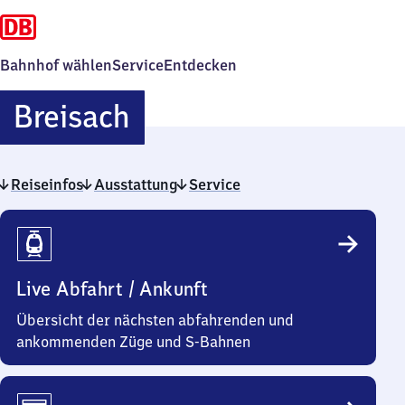
Bahnhof wählen
Service
Entdecken
Breisach
Breisach
Reiseinfos
Ausstattung
Service
Reiseinfos
Live Abfahrt / Ankunft
Übersicht der nächsten abfahrenden und
ankommenden Züge und S-Bahnen