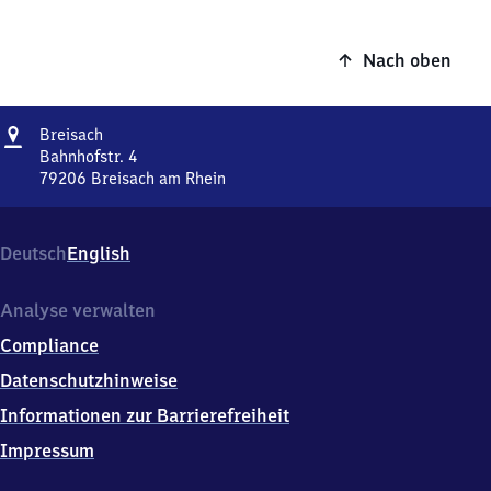
Nach oben
Adresse
Breisach
Breisach
Bahnhofstr. 4
79206
Breisach am Rhein
Breisach,
Bahnhofstr.
4,
Deutsch
English
7
9
2
Analyse verwalten
0
Compliance
6
Breisach
Datenschutzhinweise
am
Informationen zur Barrierefreiheit
Rhein
Impressum