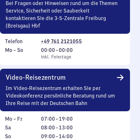
Bei Fragen oder Hinweisen rund um die Themen
Service, Sicherheit oder Sauberkeit
kontaktieren Sie die 3-S-Zentrale Freiburg
(Breisgau) Hbf
Telefon
+49 761 2121055
Montag
,
Von
Mo
–
So
00:00
–
00:00
bis
inkl. Feiertage
0
inkl. Feiertage
Sonntag
Uhr
bis
Video-Reisezentrum
0
Uhr
Im Video-Reisezentrum erhalten Sie per
Videokonferenz persönliche Beratung rund um
Ihre Reise mit der Deutschen Bahn
Montag
Von
Mo
–
Fr
07:00
–
19:00
bis
7
Samstag
Von
Sa
08:00
–
13:00
Freitag
Uhr
8
Sonntag
,
Von
So
09:00
–
14:00