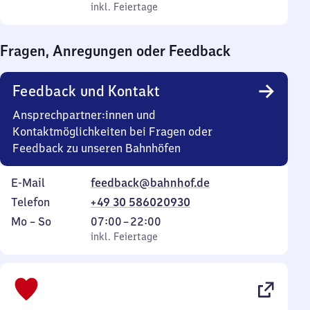
bis
Uhr
inkl. Feiertage
9
inkl. Feiertage
19
bis
Uhr
Uhr
13
bis
Fragen, Anregungen oder Feedback
Uhr
14
Uhr
Feedback und Kontakt
Ansprechpartner:innen und
Kontaktmöglichkeiten bei Fragen oder
Feedback zu unseren Bahnhöfen
E-Mail
feedback@bahnhof.de
Telefon
+49 30 586020930
Montag
,
Von
Mo
–
So
07:00
–
22:00
bis
inkl. Feiertage
7
inkl. Feiertage
Sonntag
Uhr
bis
22
Uhr