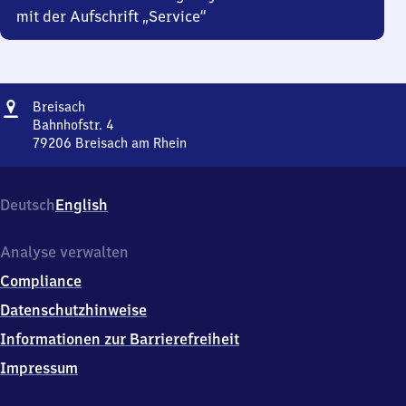
mit der Aufschrift „Service“
Adresse
Breisach
Breisach
Bahnhofstr. 4
79206
Breisach am Rhein
Breisach,
Bahnhofstr.
4,
Deutsch
English
7
9
2
Analyse verwalten
0
Compliance
6
Breisach
Datenschutzhinweise
am
Informationen zur Barrierefreiheit
Rhein
Impressum