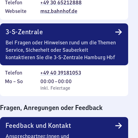
Telefon
+49 30 65212888
Webseite
msz.bahnhof.de
3-S-Zentrale
Bei Fragen oder Hinweisen rund um die Themen
Service, Sicherheit oder Sauberkeit
kontaktieren Sie die 3-S-Zentrale Hamburg Hbf
Telefon
+49 40 39181053
Montag
,
Von
Mo
–
So
00:00
–
00:00
bis
inkl. Feiertage
0
inkl. Feiertage
Sonntag
Uhr
bis
Fragen, Anregungen oder Feedback
0
Uhr
Feedback und Kontakt
Ansprechpartner:innen und