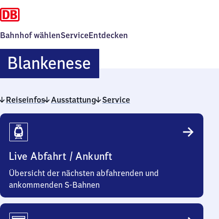
Bahnhof wählen
Service
Entdecken
Blankenese
Blankenese
Reiseinfos
Ausstattung
Service
Reiseinfos
Live Abfahrt / Ankunft
Übersicht der nächsten abfahrenden und
ankommenden S-Bahnen