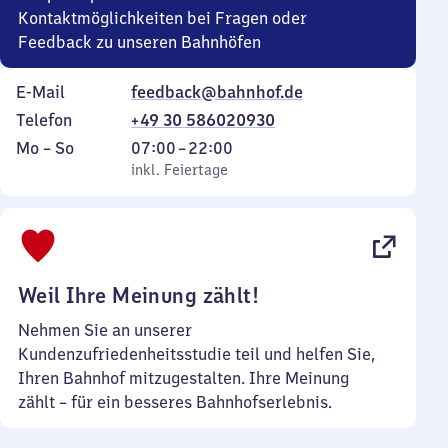
Kontaktmöglichkeiten bei Fragen oder
Feedback zu unseren Bahnhöfen
E-Mail
feedback@bahnhof.de
Telefon
+49 30 586020930
Montag
,
Von
Mo
–
So
07:00
–
22:00
bis
inkl. Feiertage
7
inkl. Feiertage
Sonntag
Uhr
bis
22
Uhr
Weil Ihre Meinung zählt!
Nehmen Sie an unserer
Kundenzufriedenheitsstudie teil und helfen Sie,
Ihren Bahnhof mitzugestalten. Ihre Meinung
zählt – für ein besseres Bahnhofserlebnis.