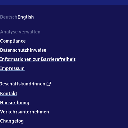
Blankenese,
Blankeneser
Bahnhofsplatz
Deutsch
English
29,
2
2
Analyse verwalten
5
Compliance
8
7
Datenschutzhinweise
Hamburg
Informationen zur Barrierefreiheit
Impressum
externer
Geschäftskund:innen
Link
Kontakt
Hausordnung
Verkehrsunternehmen
Changelog