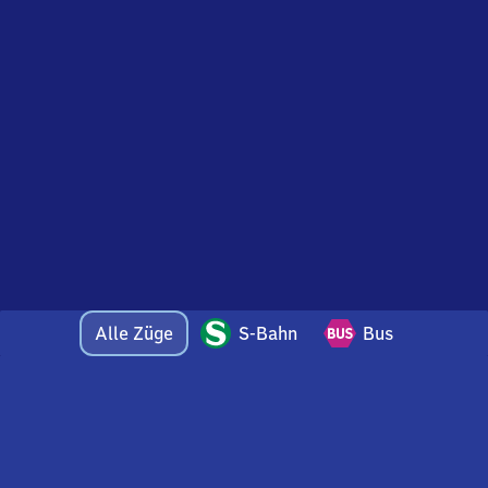
Alle Züge
S-Bahn
Bus
Bei Fragen oder Feedback zu dieser Abfahrtstafel
wenden Sie sich gerne per E-Mail an