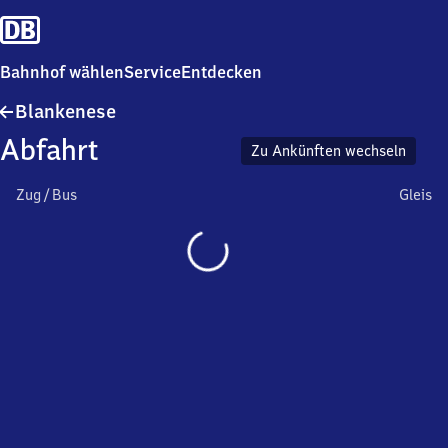
Bahnhof wählen
Service
Entdecken
Blankenese
Blankenese
Abfahrt
Zu Ankünften wechseln
Zug / Bus
Gleis
Wird
geladen…