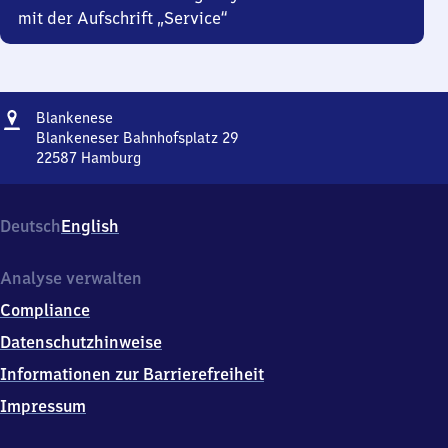
mit der Aufschrift „Service“
Adresse
Blankenese
Blankenese
Blankeneser Bahnhofsplatz 29
22587
Hamburg
Blankenese,
Blankeneser
Bahnhofsplatz
Deutsch
English
29,
2
2
Analyse verwalten
5
Compliance
8
7
Datenschutzhinweise
Hamburg
Informationen zur Barrierefreiheit
Impressum