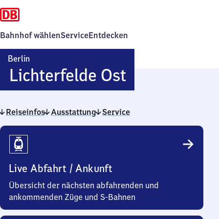
Bahnhof wählen
Service
Entdecken
Berlin
Berlin-
Lichterfelde Ost
Lichterfelde
Reiseinfos
Ausstattung
Service
Ost
Reiseinfos
Live Abfahrt / Ankunft
Übersicht der nächsten abfahrenden und
ankommenden Züge und S-Bahnen