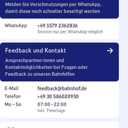
Melden Sie Verschmutzungen per WhatsApp,
damit diese noch schneller beseitigt werden
WhatsApp
+49 1579 2362836
Service nur per WhatsApp möglich
Feedback und Kontakt
Ansprechpartner:innen und
Kontaktmöglichkeiten bei Fragen oder
Feedback zu unseren Bahnhöfen
E-Mail
feedback@bahnhof.de
Telefon
+49 30 586020930
Montag
,
Von
Mo
–
So
07:00
–
22:00
bis
inkl. Feiertage
7
inkl. Feiertage
Sonntag
Uhr
bis