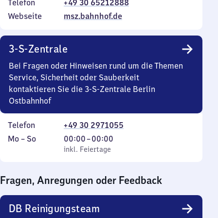
Telefon
+49 30 65212888
Webseite
msz.bahnhof.de
3-S-Zentrale
Bei Fragen oder Hinweisen rund um die Themen
Service, Sicherheit oder Sauberkeit
kontaktieren Sie die 3-S-Zentrale Berlin
Ostbahnhof
Telefon
+49 30 2971055
Montag
,
Von
Mo
–
So
00:00
–
00:00
bis
inkl. Feiertage
0
inkl. Feiertage
Sonntag
Uhr
bis
Fragen, Anregungen oder Feedback
0
Uhr
DB Reinigungsteam