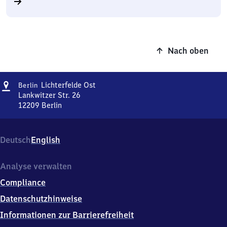
Nach oben
Adresse
Berlin-
Lichterfelde Ost
Berlin
Lichterfelde
Lankwitzer Str. 26
Ost
12209
Berlin
Berlin-
Lichterfelde
Ost,
Deutsch
English
Lankwitzer
Str.
26,
Analyse verwalten
1
Compliance
2
2
Datenschutzhinweise
0
Informationen zur Barrierefreiheit
9
Berlin