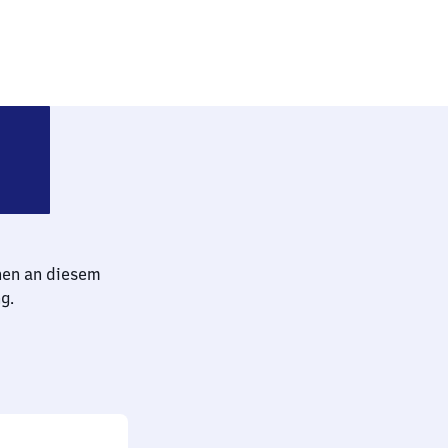
-Lichterfelde Ost
hen an diesem
g.