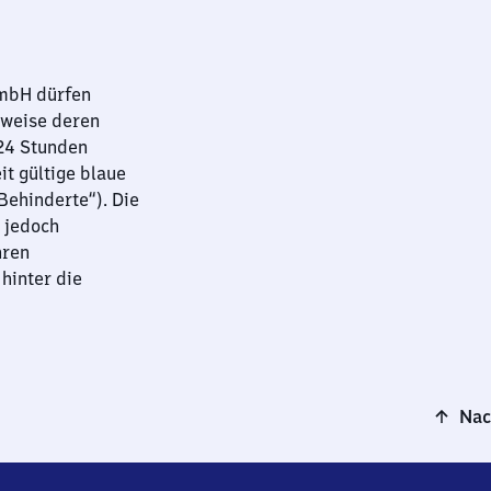
GmbH dürfen
sweise deren
 24 Stunden
it gültige blaue
ehinderte“). Die
 jedoch
hren
hinter die
Nac