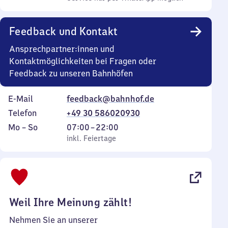
Feedback und Kontakt
Ansprechpartner:innen und
Kontaktmöglichkeiten bei Fragen oder
Feedback zu unseren Bahnhöfen
E-Mail
feedback@bahnhof.de
Telefon
+49 30 586020930
Montag
,
Von
Mo
–
So
07:00
–
22:00
bis
inkl. Feiertage
7
inkl. Feiertage
Sonntag
Uhr
bis
22
Uhr
Weil Ihre Meinung zählt!
Nehmen Sie an unserer