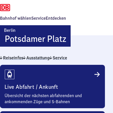
Bahnhof wählen
Service
Entdecken
Berlin
Berlin
Potsdamer Platz
Potsdamer
Reiseinfos
Ausstattung
Service
Platz
Reiseinfos
Live Abfahrt / Ankunft
Übersicht der nächsten abfahrenden und
ankommenden Züge und S-Bahnen