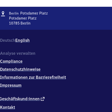
Adresse
Berlin
Potsdamer Platz
Berlin
Potsdamer
Potsdamer Platz
Platz
10785
Berlin
Berlin
Potsdamer
Platz,
Deutsch
English
Potsdamer
Platz,
1
Analyse verwalten
0
Compliance
7
8
Datenschutzhinweise
5
Informationen zur Barrierefreiheit
Berlin
Impressum
externer
Geschäftskund:innen
Link
Kontakt