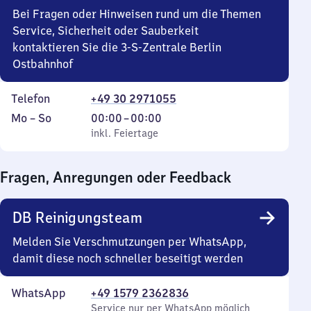
Uhr
Bei Fragen oder Hinweisen rund um die Themen
30
Service, Sicherheit oder Sauberkeit
kontaktieren Sie die 3-S-Zentrale Berlin
Ostbahnhof
Telefon
+49 30 2971055
Montag
,
Von
Mo
–
So
00:00
–
00:00
bis
inkl. Feiertage
0
inkl. Feiertage
Sonntag
Uhr
bis
Fragen, Anregungen oder Feedback
0
Uhr
DB Reinigungsteam
Melden Sie Verschmutzungen per WhatsApp,
damit diese noch schneller beseitigt werden
WhatsApp
+49 1579 2362836
Service nur per WhatsApp möglich