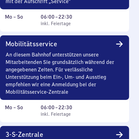
mit der Aufschrift „Service“
Montag
,
Von
Mo
–
So
06:00
–
22:30
bis
inkl. Feiertage
6
inkl. Feiertage
Sonntag
Uhr
bis
Mobilitätsservice
22
Uhr
An diesem Bahnhof unterstützen unsere
30
Mitarbeitenden Sie grundsätzlich während der
angegebenen Zeiten. Für verlässliche
Unterstützung beim Ein-, Um- und Ausstieg
empfehlen wir eine Anmeldung bei der
Mobilitätsservice-Zentrale
Montag
,
Von
Mo
–
So
06:00
–
22:30
bis
inkl. Feiertage
6
inkl. Feiertage
Sonntag
Uhr
bis
3-S-Zentrale
22