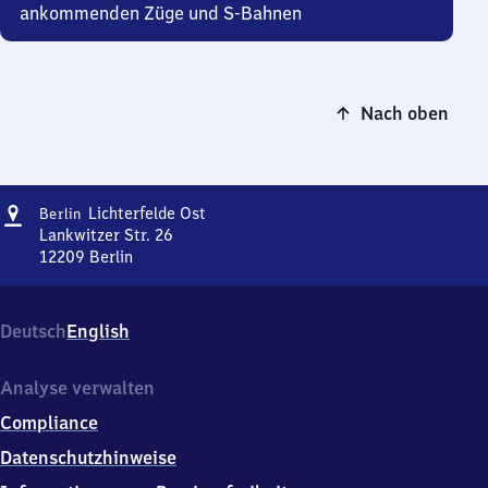
ankommenden Züge und S-Bahnen
Nach oben
Adresse
Berlin-
Lichterfelde Ost
Berlin
Lichterfelde
Lankwitzer Str. 26
Ost
12209
Berlin
Berlin-
Lichterfelde
Ost,
Deutsch
English
Lankwitzer
Str.
26,
Analyse verwalten
1
Compliance
2
2
Datenschutzhinweise
0