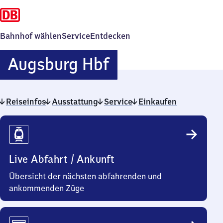
Bahnhof wählen
Service
Entdecken
Augsburg
Augsburg Hbf
Hauptbahnhof
Reiseinfos
Ausstattung
Service
Einkaufen
Reiseinfos
Live Abfahrt / Ankunft
Übersicht der nächsten abfahrenden und
ankommenden Züge