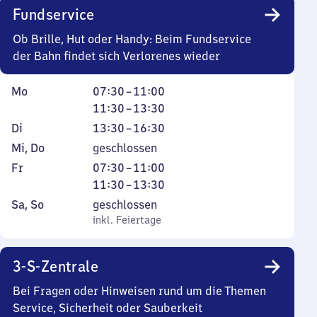
bis
Fundservice
23
Uhr
Ob Brille, Hut oder Handy: Beim Fundservice
30
der Bahn findet sich Verlorenes wieder
Montag
Von
Von
Mo
07:30
–
11:00
7
11
11:30
–
13:30
Uhr
Uhr
Dienstag
Von
Di
13:30
–
16:30
30
30
13
Mittwoch
Mi
,
Do
geschlossen
bis
bis
Uhr
und
Freitag
Von
Von
Fr
07:30
–
11:00
11
13
30
Donnerstag
7
11
11:30
–
13:30
Uhr
Uhr
bis
Uhr
Uhr
Samstag
,
Sa
,
So
geschlossen
30
16
30
30
und
inkl. Feiertage
inkl. Feiertage
Uhr
bis
bis
Sonntag
30
11
13
3-S-Zentrale
Uhr
Uhr
30
Bei Fragen oder Hinweisen rund um die Themen
Service, Sicherheit oder Sauberkeit