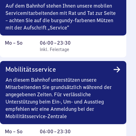
Auf dem Bahnhof stehen Ihnen unsere mobilen
Servicemitarbeitenden mit Rat und Tat zur Seite
– achten Sie auf die burgundy-farbenen Mützen
mit der Aufschrift „Service“
Montag
,
Von
Mo
–
So
06:00
–
23:30
bis
inkl. Feiertage
6
inkl. Feiertage
Sonntag
Uhr
bis
Mobilitätsservice
23
Uhr
An diesem Bahnhof unterstützen unsere
30
Mitarbeitenden Sie grundsätzlich während der
angegebenen Zeiten. Für verlässliche
Unterstützung beim Ein-, Um- und Ausstieg
empfehlen wir eine Anmeldung bei der
Mobilitätsservice-Zentrale
Montag
,
Von
Mo
–
So
06:00
–
23:30