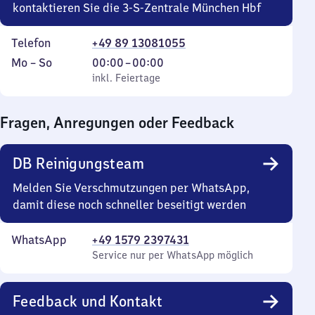
kontaktieren Sie die 3-S-Zentrale München Hbf
Telefon
+49 89 13081055
Montag
,
Von
Mo
–
So
00:00
–
00:00
bis
inkl. Feiertage
0
inkl. Feiertage
Sonntag
Uhr
bis
Fragen, Anregungen oder Feedback
0
Uhr
DB Reinigungsteam
Melden Sie Verschmutzungen per WhatsApp,
damit diese noch schneller beseitigt werden
WhatsApp
+49 1579 2397431
Service nur per WhatsApp möglich
Feedback und Kontakt