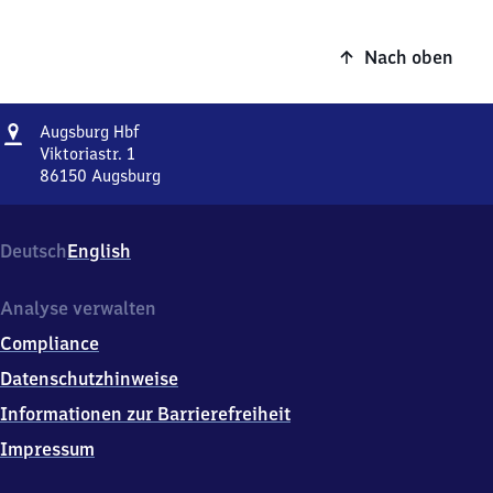
Nach oben
Adresse
Augsburg
Augsburg Hbf
Hauptbahnhof
Viktoriastr. 1
86150
Augsburg
Augsburg
Hauptbahnhof,
Viktoriastr.
Deutsch
English
1,
8
6
Analyse verwalten
1
Compliance
5
0
Datenschutzhinweise
Augsburg
Informationen zur Barrierefreiheit
Impressum