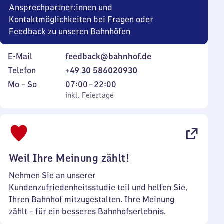
Ansprechpartner:innen und
Kontaktmöglichkeiten bei Fragen oder
Feedback zu unseren Bahnhöfen
E-Mail
feedback@bahnhof.de
Telefon
+49 30 586020930
Montag
,
Von
Mo
–
So
07:00
–
22:00
bis
inkl. Feiertage
7
inkl. Feiertage
Sonntag
Uhr
bis
22
Uhr
Weil Ihre Meinung zählt!
Nehmen Sie an unserer
Kundenzufriedenheitsstudie teil und helfen Sie,
Ihren Bahnhof mitzugestalten. Ihre Meinung
zählt – für ein besseres Bahnhofserlebnis.