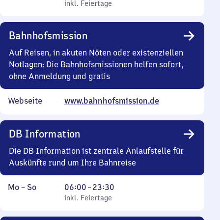
bis
inkl. Feiertage
6
inkl. Feiertage
Sonntag
Uhr
bis
Bahnhofsmission
23
Uhr
Auf Reisen, in akuten Nöten oder existenziellen
30
Notlagen: Die Bahnhofsmissionen helfen sofort,
ohne Anmeldung und gratis
Webseite
www.bahnhofsmission.de
DB Information
Die DB Information ist zentrale Anlaufstelle für
Auskünfte rund um Ihre Bahnreise
Montag
,
Von
Mo
–
So
06:00
–
23:30
bis
inkl. Feiertage
6
inkl. Feiertage
Sonntag
Uhr