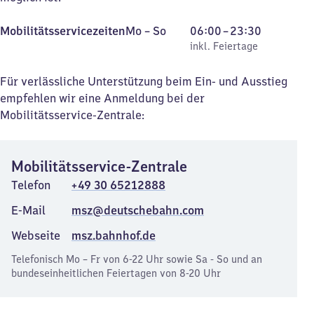
Montag
,
Von
Mobilitätsservicezeiten
Mo
–
So
06:00
–
23:30
bis
inkl. Feiertage
6
inkl. Feiertage
Sonntag
Uhr
bis
Für verlässliche Unterstützung beim Ein- und Ausstieg
23
empfehlen wir eine Anmeldung bei der
Uhr
Mobilitätsservice-Zentrale:
30
Mobilitätsservice-Zentrale
Telefon
+49 30 65212888
E-Mail
msz@deutschebahn.com
Webseite
msz.bahnhof.de
Telefonisch Mo – Fr von 6-22 Uhr sowie Sa - So und an
bundeseinheitlichen Feiertagen von 8-20 Uhr