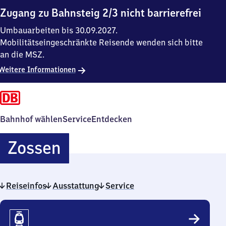
Zugang zu Bahnsteig 2/3 nicht barrierefrei
Umbauarbeiten bis 30.09.2027.
Mobilitätseingeschränkte Reisende wenden sich bitte
an die MSZ.
Weitere Informationen
Bahnhof wählen
Service
Entdecken
Zossen
Zossen
Reiseinfos
Ausstattung
Service
Reiseinfos