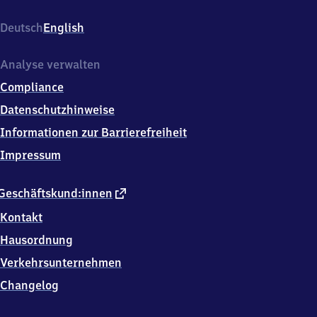
Bahnhofstr.
61,
Deutsch
English
1
5
8
Analyse verwalten
0
Compliance
6
Zossen
Datenschutzhinweise
Informationen zur Barrierefreiheit
Impressum
externer
Geschäftskund:innen
Link
Kontakt
Hausordnung
Verkehrsunternehmen
Changelog