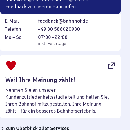
Feedback zu unseren Bahnhöfen
E-Mail
feedback@bahnhof.de
Telefon
+49 30 586020930
Montag
,
Von
Mo
–
So
07:00
–
22:00
bis
inkl. Feiertage
7
inkl. Feiertage
Sonntag
Uhr
bis
22
Uhr
Weil Ihre Meinung zählt!
Nehmen Sie an unserer
Kundenzufriedenheitsstudie teil und helfen Sie,
Ihren Bahnhof mitzugestalten. Ihre Meinung
zählt – für ein besseres Bahnhofserlebnis.
Zum Überblick aller Services