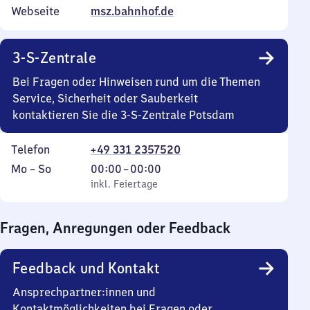
Webseite
msz.bahnhof.de
3-S-Zentrale
Bei Fragen oder Hinweisen rund um die Themen
Service, Sicherheit oder Sauberkeit
kontaktieren Sie die 3-S-Zentrale Potsdam
Telefon
+49 331 2357520
Montag
,
Von
Mo
–
So
00:00
–
00:00
bis
inkl. Feiertage
0
inkl. Feiertage
Sonntag
Uhr
bis
Fragen, Anregungen oder Feedback
0
Uhr
Feedback und Kontakt
Ansprechpartner:innen und
Kontaktmöglichkeiten bei Fragen oder