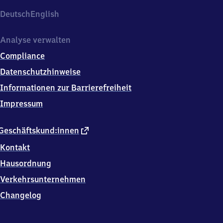
Deutsch
English
Analyse verwalten
Compliance
Datenschutzhinweise
Informationen zur Barrierefreiheit
Impressum
externer
Geschäftskund:innen
Link
Kontakt
Hausordnung
Verkehrsunternehmen
Changelog