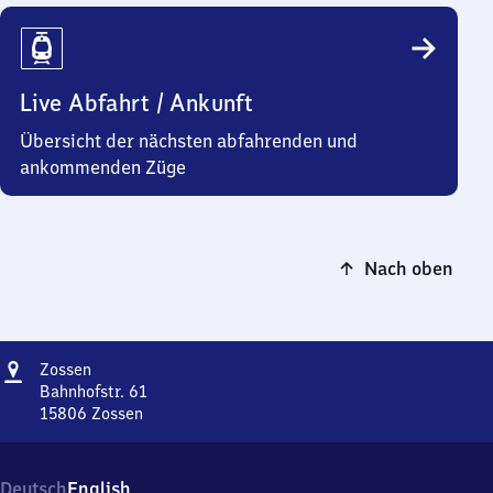
Live Abfahrt / Ankunft
Übersicht der nächsten abfahrenden und
ankommenden Züge
Nach oben
Adresse
Zossen
Zossen
Bahnhofstr. 61
15806
Zossen
Zossen,
Bahnhofstr.
61,
Deutsch
English