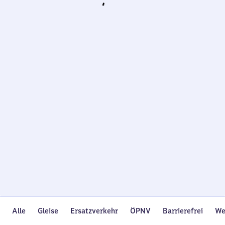
Wird
geladen…
Alle
Gleise
Ersatzverkehr
ÖPNV
Barrierefrei
We