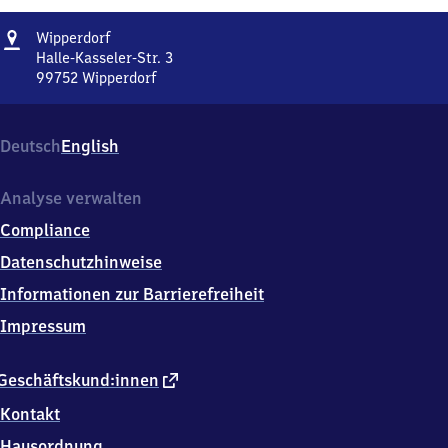
Adresse
Wipperdorf
Wipperdorf
Halle-Kasseler-Str. 3
99752
Wipperdorf
Wipperdorf,
Halle-
Kasseler-
Deutsch
English
Str.
3,
9
Analyse verwalten
9
Compliance
7
5
Datenschutzhinweise
2
Informationen zur Barrierefreiheit
Wipperdorf
Impressum
externer
Geschäftskund:innen
Link
Kontakt
Hausordnung