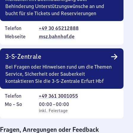
Behinderung Unterstützungswünsche an und
bucht für sie Tickets und Reservierungen
Telefon
+49 30 65212888
Webseite
msz.bahnhof.de
3-S-Zentrale
Bei Fragen oder Hinweisen rund um die Themen
Service, Sicherheit oder Sauberkeit
kontaktieren Sie die 3-S-Zentrale Erfurt Hbf
Telefon
+49 361 3001055
Montag
,
Von
Mo
–
So
00:00
–
00:00
bis
inkl. Feiertage
0
inkl. Feiertage
Sonntag
Uhr
bis
Fragen, Anregungen oder Feedback
0