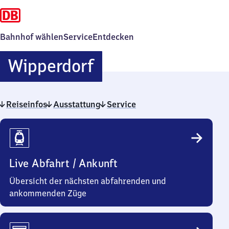
Bahnhof wählen
Service
Entdecken
Wipperdorf
Wipperdorf
Reiseinfos
Ausstattung
Service
Reiseinfos
Live Abfahrt / Ankunft
Übersicht der nächsten abfahrenden und
ankommenden Züge