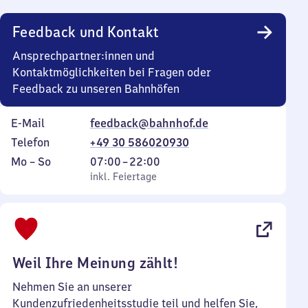
Uhr
Feedback und Kontakt
Ansprechpartner:innen und
Kontaktmöglichkeiten bei Fragen oder
Feedback zu unseren Bahnhöfen
E-Mail
feedback@bahnhof.de
Telefon
+49 30 586020930
Montag
,
Von
Mo
–
So
07:00
–
22:00
bis
inkl. Feiertage
7
inkl. Feiertage
Sonntag
Uhr
bis
22
Uhr
Weil Ihre Meinung zählt!
Nehmen Sie an unserer
Kundenzufriedenheitsstudie teil und helfen Sie,