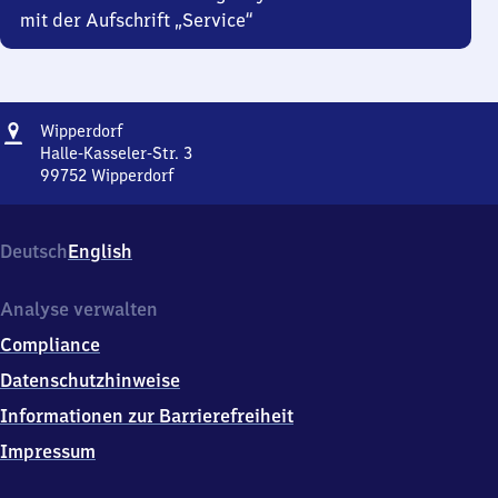
mit der Aufschrift „Service“
Adresse
Wipperdorf
Wipperdorf
Halle-Kasseler-Str. 3
99752
Wipperdorf
Wipperdorf,
Halle-
Kasseler-
Deutsch
English
Str.
3,
9
Analyse verwalten
9
Compliance
7
5
Datenschutzhinweise
2
Informationen zur Barrierefreiheit
Wipperdorf
Impressum