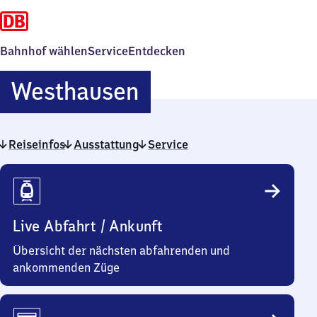
Bahnhof wählen
Service
Entdecken
Westhausen
Westhausen
Reiseinfos
Ausstattung
Service
Reiseinfos
Live Abfahrt / Ankunft
Übersicht der nächsten abfahrenden und
ankommenden Züge