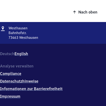
Nach oben
Adresse
Westhausen
Westhausen
Bahnhofstr.
73463
Westhausen
Westhausen,
Bahnhofstr.,
7
Deutsch
English
3
4
6
Analyse verwalten
3
Compliance
Westhausen
Datenschutzhinweise
Informationen zur Barrierefreiheit
Impressum