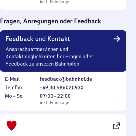
bis
inkl. Feiertage
0
inkl. Feiertage
Sonntag
Uhr
bis
Fragen, Anregungen oder Feedback
0
Uhr
Feedback und Kontakt
Ansprechpartner:innen und
Kontaktmöglichkeiten bei Fragen oder
Feedback zu unseren Bahnhöfen
E-Mail
feedback@bahnhof.de
Telefon
+49 30 586020930
Montag
,
Von
Mo
–
So
07:00
–
22:00
bis
inkl. Feiertage
7
inkl. Feiertage
Sonntag
Uhr
bis
22
Uhr