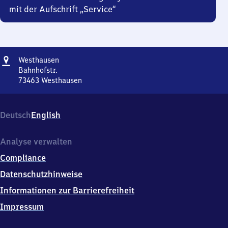
mit der Aufschrift „Service“
Adresse
Westhausen
Westhausen
Bahnhofstr.
73463
Westhausen
Westhausen,
Bahnhofstr.,
7
Deutsch
English
3
4
6
Analyse verwalten
3
Compliance
Westhausen
Datenschutzhinweise
Informationen zur Barrierefreiheit
Impressum