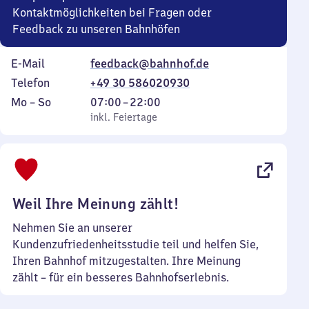
Kontaktmöglichkeiten bei Fragen oder
Feedback zu unseren Bahnhöfen
E-Mail
feedback@bahnhof.de
Telefon
+49 30 586020930
Montag
,
Von
Mo
–
So
07:00
–
22:00
bis
inkl. Feiertage
7
inkl. Feiertage
Sonntag
Uhr
bis
22
Uhr
Weil Ihre Meinung zählt!
Nehmen Sie an unserer
Kundenzufriedenheitsstudie teil und helfen Sie,
Ihren Bahnhof mitzugestalten. Ihre Meinung
zählt – für ein besseres Bahnhofserlebnis.