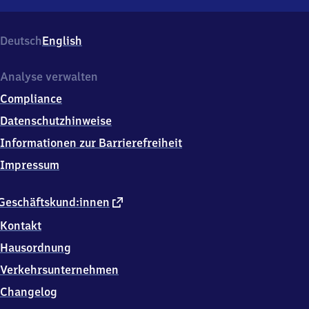
Wernau
(Neckar),
Bahnhofsplatz
Deutsch
English
2,
7
3
Analyse verwalten
2
Compliance
4
9
Datenschutzhinweise
Wernau
Informationen zur Barrierefreiheit
Impressum
externer
Geschäftskund:innen
Link
Kontakt
Hausordnung
Verkehrsunternehmen
Changelog