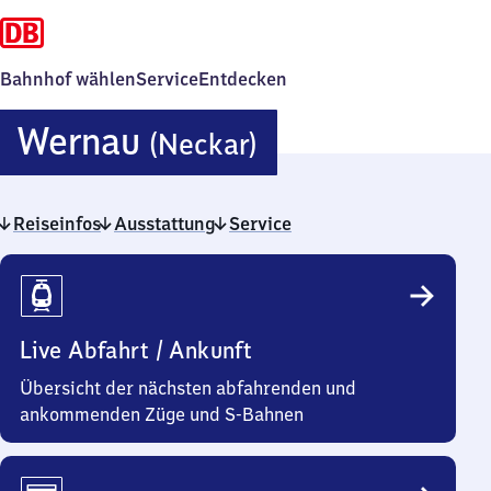
Bahnhof wählen
Service
Entdecken
Wernau
Wernau
(Neckar)
(Neckar)
Reiseinfos
Ausstattung
Service
Reiseinfos
Live Abfahrt / Ankunft
Übersicht der nächsten abfahrenden und
ankommenden Züge und S-Bahnen