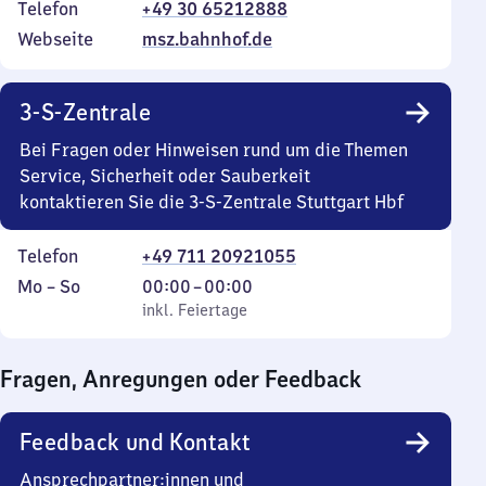
Telefon
+49 30 65212888
Webseite
msz.bahnhof.de
3-S-Zentrale
Bei Fragen oder Hinweisen rund um die Themen
Service, Sicherheit oder Sauberkeit
kontaktieren Sie die 3-S-Zentrale Stuttgart Hbf
Telefon
+49 711 20921055
Montag
,
Von
Mo
–
So
00:00
–
00:00
bis
inkl. Feiertage
0
inkl. Feiertage
Sonntag
Uhr
bis
Fragen, Anregungen oder Feedback
0
Uhr
Feedback und Kontakt
Ansprechpartner:innen und