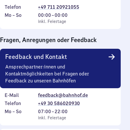
Telefon
+49 711 20921055
Montag
,
Von
Mo
–
So
00:00
–
00:00
bis
inkl. Feiertage
0
inkl. Feiertage
Sonntag
Uhr
bis
Fragen, Anregungen oder Feedback
0
Uhr
Feedback und Kontakt
Ansprechpartner:innen und
Kontaktmöglichkeiten bei Fragen oder
Feedback zu unseren Bahnhöfen
E-Mail
feedback@bahnhof.de
Telefon
+49 30 586020930
Montag
,
Von
Mo
–
So
07:00
–
22:00
bis
inkl. Feiertage
7
inkl. Feiertage
Sonntag
Uhr