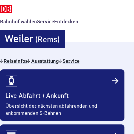
Bahnhof wählen
Service
Entdecken
Weiler
Weiler
(Rems)
(Rems)
Reiseinfos
Ausstattung
Service
Reiseinfos
Live Abfahrt / Ankunft
Übersicht der nächsten abfahrenden und
ankommenden S-Bahnen