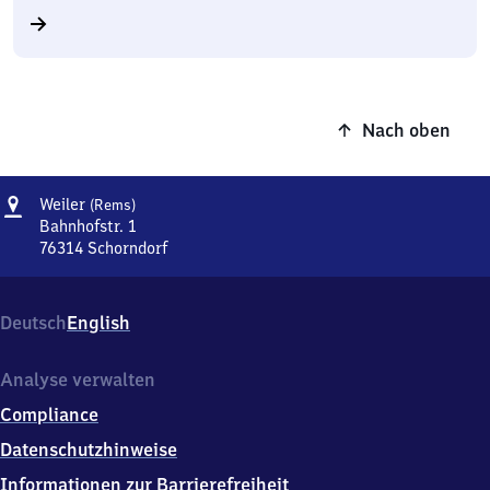
Nach oben
Adresse
Weiler
Weiler
(Rems)
(Rems)
Bahnhofstr. 1
76314
Schorndorf
Weiler
(Rems),
Bahnhofstr.
Deutsch
English
1,
7
6
Analyse verwalten
3
Compliance
1
4
Datenschutzhinweise
Schorndorf
Informationen zur Barrierefreiheit