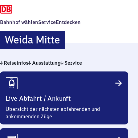
Bahnhof wählen
Service
Entdecken
Weida
Weida Mitte
Mitte
Reiseinfos
Ausstattung
Service
Reiseinfos
Live Abfahrt / Ankunft
Übersicht der nächsten abfahrenden und
ankommenden Züge