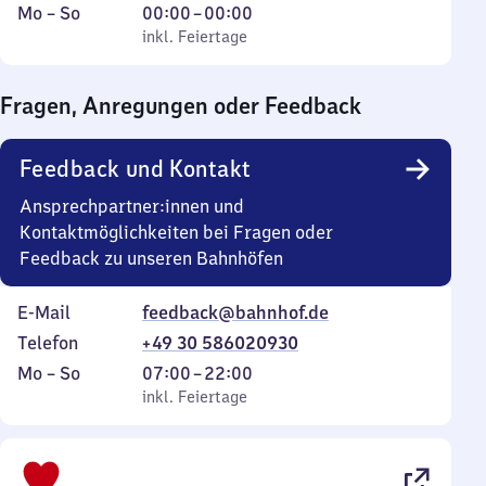
Montag
,
Von
Mo
–
So
00:00
–
00:00
bis
inkl. Feiertage
0
inkl. Feiertage
Sonntag
Uhr
bis
Fragen, Anregungen oder Feedback
0
Uhr
Feedback und Kontakt
Ansprechpartner:innen und
Kontaktmöglichkeiten bei Fragen oder
Feedback zu unseren Bahnhöfen
E-Mail
feedback@bahnhof.de
Telefon
+49 30 586020930
Montag
,
Von
Mo
–
So
07:00
–
22:00
bis
inkl. Feiertage
7
inkl. Feiertage
Sonntag
Uhr
bis
22