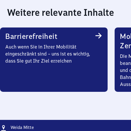
Weitere relevante Inhalte
Barrierefreiheit
Mob
Zen
Auch wenn Sie in Ihrer Mobilität
eingeschränkt sind – uns ist es wichtig,
Die 
dass Sie gut Ihr Ziel erreichen
bean
und 
Bahn
Auss
Adresse
Weida
Weida Mitte