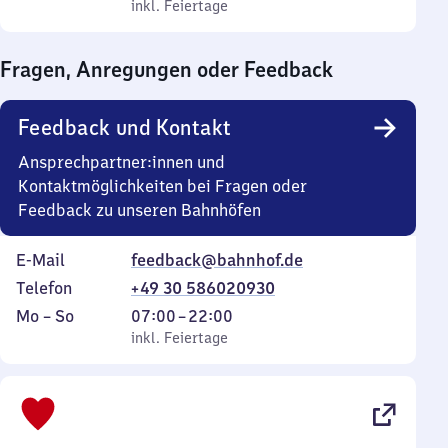
bis
inkl. Feiertage
0
inkl. Feiertage
Sonntag
Uhr
bis
Fragen, Anregungen oder Feedback
0
Uhr
Feedback und Kontakt
Ansprechpartner:innen und
Kontaktmöglichkeiten bei Fragen oder
Feedback zu unseren Bahnhöfen
E-Mail
feedback@bahnhof.de
Telefon
+49 30 586020930
Montag
,
Von
Mo
–
So
07:00
–
22:00
bis
inkl. Feiertage
7
inkl. Feiertage
Sonntag
Uhr
bis
22
Uhr