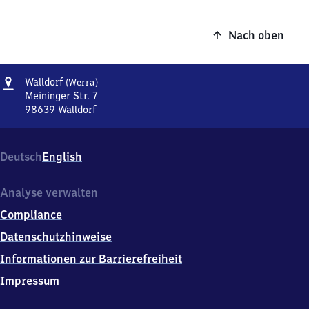
Nach oben
Adresse
Walldorf
Walldorf
(Werra)
(Werra)
Meininger Str. 7
98639
Walldorf
Walldorf
(Werra),
Meininger
Deutsch
English
Str.
7,
9
Analyse verwalten
8
Compliance
6
3
Datenschutzhinweise
9
Informationen zur Barrierefreiheit
Walldorf
Impressum