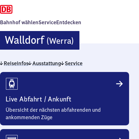
Bahnhof wählen
Service
Entdecken
Walldorf
Walldorf
(Werra)
(Werra)
Reiseinfos
Ausstattung
Service
Reiseinfos
Live Abfahrt / Ankunft
Übersicht der nächsten abfahrenden und
ankommenden Züge