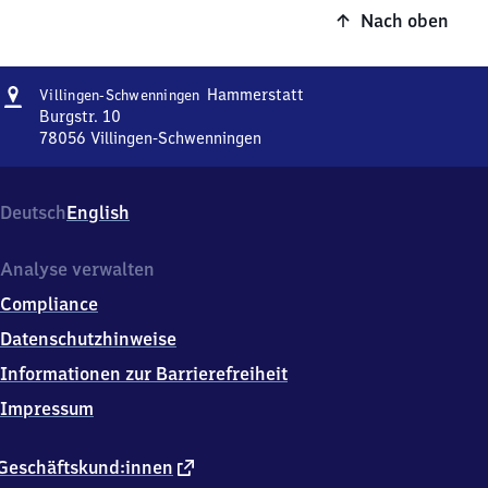
Nach oben
Adresse
Villingen-
Hammerstatt
Villingen-Schwenningen
Schwenningen
Burgstr. 10
Hammerstatt
78056
Villingen-Schwenningen
Villingen-
Schwenningen
Hammerstatt,
Deutsch
English
Burgstr.
10,
7
Analyse verwalten
8
Compliance
0
5
Datenschutzhinweise
6
Informationen zur Barrierefreiheit
Villingen-
Schwenningen
Impressum
externer
Geschäftskund:innen