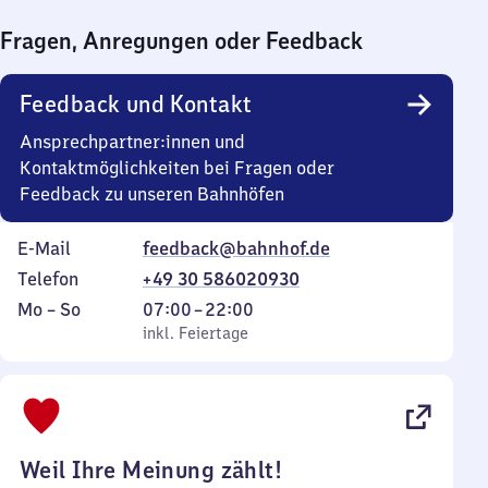
bis
Fragen, Anregungen oder Feedback
0
Uhr
Feedback und Kontakt
Ansprechpartner:innen und
Kontaktmöglichkeiten bei Fragen oder
Feedback zu unseren Bahnhöfen
E-Mail
feedback@bahnhof.de
Telefon
+49 30 586020930
Montag
,
Von
Mo
–
So
07:00
–
22:00
bis
inkl. Feiertage
7
inkl. Feiertage
Sonntag
Uhr
bis
22
Uhr
Weil Ihre Meinung zählt!