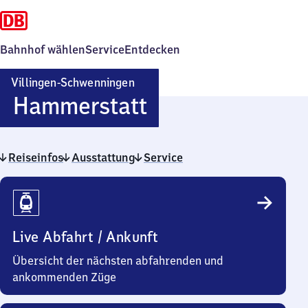
Bahnhof wählen
Service
Entdecken
Villingen-Schwenningen
Villingen-
Hammerstatt
Schwenningen
Reiseinfos
Ausstattung
Service
Hammerstatt
Reiseinfos
Live Abfahrt / Ankunft
Übersicht der nächsten abfahrenden und
ankommenden Züge