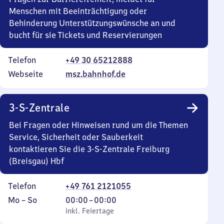
Menschen mit Beeinträchtigung oder
Behinderung Unterstützungswünsche an und
bucht für sie Tickets und Reservierungen
Telefon
+49 30 65212888
Webseite
msz.bahnhof.de
3-S-Zentrale
Bei Fragen oder Hinweisen rund um die Themen
Service, Sicherheit oder Sauberkeit
kontaktieren Sie die 3-S-Zentrale Freiburg
(Breisgau) Hbf
Telefon
+49 761 2121055
Montag
,
Von
Mo
–
So
00:00
–
00:00
bis
inkl. Feiertage
0
inkl. Feiertage
Sonntag
Uhr