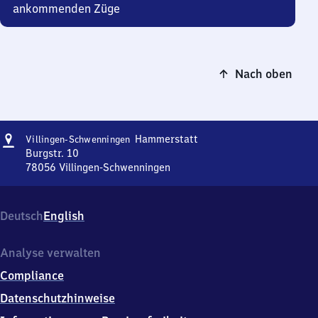
ankommenden Züge
Nach oben
Adresse
Villingen-
Hammerstatt
Villingen-Schwenningen
Schwenningen
Burgstr. 10
Hammerstatt
78056
Villingen-Schwenningen
Villingen-
Schwenningen
Hammerstatt,
Deutsch
English
Burgstr.
10,
7
Analyse verwalten
8
Compliance
0
5
Datenschutzhinweise
6