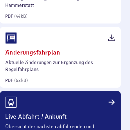
Kilobyte)
Hammerstatt
PDF
(
44 kB
)
(PDF,
Änderungsfahrplan
62
Aktuelle Änderungen zur Ergänzung des
Kilobyte)
Regelfahrplans
PDF
(
62 kB
)
Live Abfahrt / Ankunft
Übersicht der nächsten abfahrenden und