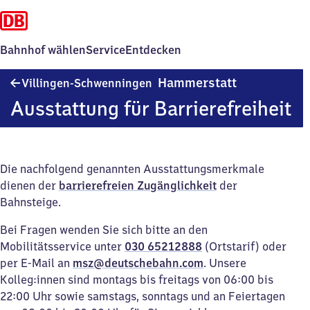
Bahnhof wählen
Service
Entdecken
Villingen-
Hammerstatt
Villingen-Schwenningen
Schwenninge
Ausstattung für Barrierefreiheit
Hammerstatt
Die nachfolgend genannten Ausstattungsmerkmale
dienen der
barrierefreien Zugänglichkeit
der
Bahnsteige.
Bei Fragen wenden Sie sich bitte an den
Mobilitätsservice unter
030 65212888
(Ortstarif) oder
per E-Mail an
msz@deutschebahn.com
. Unsere
Kolleg:innen sind montags bis freitags von 06:00 bis
22:00 Uhr sowie samstags, sonntags und an Feiertagen