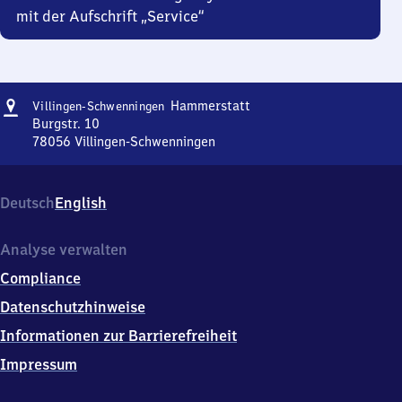
mit der Aufschrift „Service“
Adresse
Villingen-
Hammerstatt
Villingen-Schwenningen
Schwenningen
Burgstr. 10
Hammerstatt
78056
Villingen-Schwenningen
Villingen-
Schwenningen
Hammerstatt,
Deutsch
English
Burgstr.
10,
7
Analyse verwalten
8
Compliance
0
5
Datenschutzhinweise
6
Informationen zur Barrierefreiheit
Villingen-
Schwenningen
Impressum