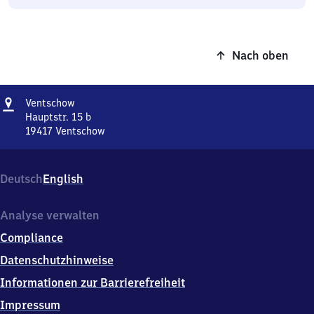
Nach oben
Adresse
Ventschow
Ventschow
Hauptstr. 15 b
19417
Ventschow
Ventschow,
Hauptstr.
15
Deutsch
English
b,
1
9
Analyse verwalten
4
Compliance
1
7
Datenschutzhinweise
Ventschow
Informationen zur Barrierefreiheit
Impressum