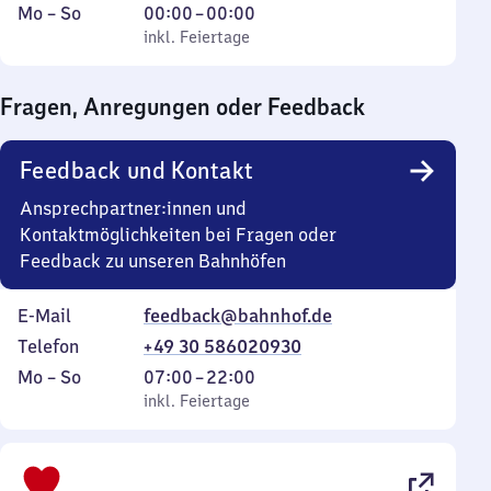
Montag
,
Von
Mo
–
So
00:00
–
00:00
bis
inkl. Feiertage
0
inkl. Feiertage
Sonntag
Uhr
bis
Fragen, Anregungen oder Feedback
0
Uhr
Feedback und Kontakt
Ansprechpartner:innen und
Kontaktmöglichkeiten bei Fragen oder
Feedback zu unseren Bahnhöfen
E-Mail
feedback@bahnhof.de
Telefon
+49 30 586020930
Montag
,
Von
Mo
–
So
07:00
–
22:00
bis
inkl. Feiertage
7
inkl. Feiertage
Sonntag
Uhr
bis
22