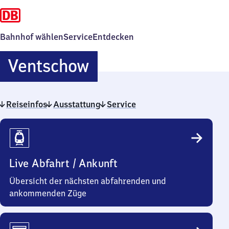
Bahnhof wählen
Service
Entdecken
Ventschow
Ventschow
Reiseinfos
Ausstattung
Service
Reiseinfos
Live Abfahrt / Ankunft
Übersicht der nächsten abfahrenden und
ankommenden Züge