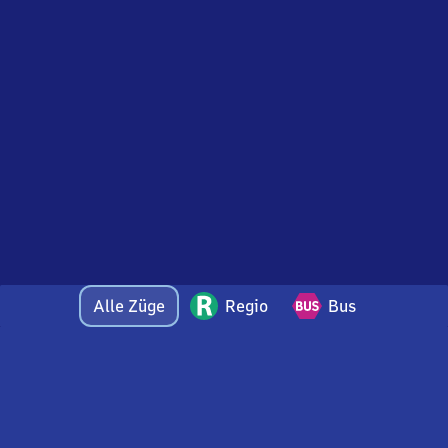
Alle Züge
Regio
Bus
Bei Fragen oder Feedback zu dieser Abfahrtstafel
wenden Sie sich gerne per E-Mail an