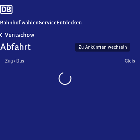
Bahnhof wählen
Service
Entdecken
Ventschow
Ventschow
Abfahrt
Zu Ankünften wechseln
Zug / Bus
Gleis
Wird
geladen…