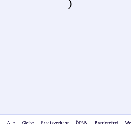
Wird
geladen…
Alle
Gleise
Ersatzverkehr
ÖPNV
Barrierefrei
We