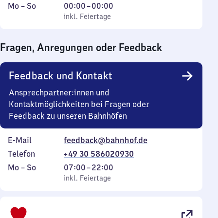
Montag
,
Von
Mo
–
So
00:00
–
00:00
bis
inkl. Feiertage
0
inkl. Feiertage
Sonntag
Uhr
bis
Fragen, Anregungen oder Feedback
0
Uhr
Feedback und Kontakt
Ansprechpartner:innen und
Kontaktmöglichkeiten bei Fragen oder
Feedback zu unseren Bahnhöfen
E-Mail
feedback@bahnhof.de
Telefon
+49 30 586020930
Montag
,
Von
Mo
–
So
07:00
–
22:00
bis
inkl. Feiertage
7
inkl. Feiertage
Sonntag
Uhr
bis
22