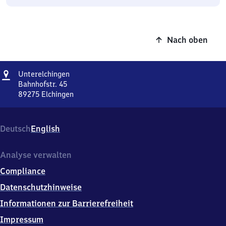
Nach oben
Adresse
Unterelchingen
Unterelchingen
Bahnhofstr. 45
89275
Elchingen
Unterelchingen,
Bahnhofstr.
45,
Deutsch
English
8
9
2
Analyse verwalten
7
Compliance
5
Elchingen
Datenschutzhinweise
Informationen zur Barrierefreiheit
Impressum