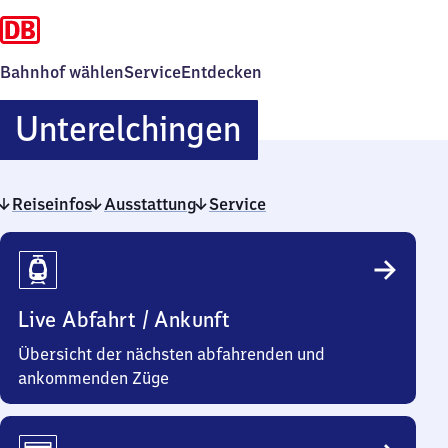
Bahnhof wählen
Service
Entdecken
Unterelching
Unterelchingen
Reiseinfos
Ausstattung
Service
Reiseinfos
Live Abfahrt / Ankunft
Übersicht der nächsten abfahrenden und
ankommenden Züge