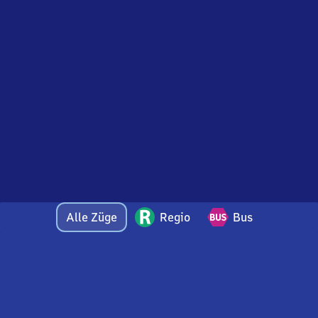
Alle Züge
Regio
Bus
Bei Fragen oder Feedback zu dieser Abfahrtstafel
wenden Sie sich gerne per E-Mail an