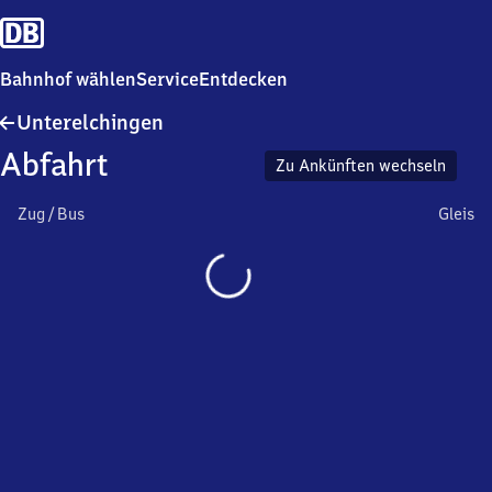
Bahnhof wählen
Service
Entdecken
Unterelchingen
Unterelchingen
Abfahrt
Zu Ankünften wechseln
Zug / Bus
Gleis
Wird
geladen…