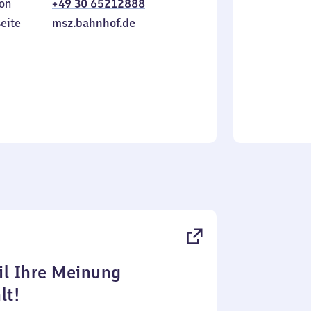
on
+49 30 65212888
bis
inkl.
Sonntag
eite
msz.bahnhof.de
l Ihre Meinung
lt!