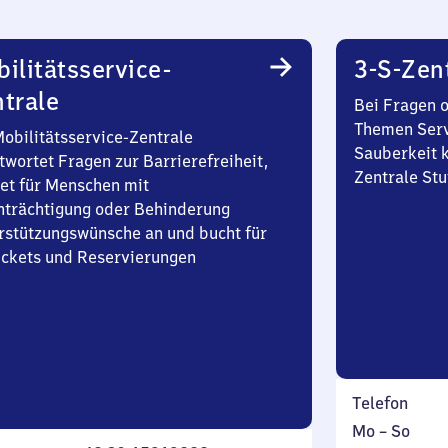
ilitätsservice-
3-S-Zen
trale
Bei Fragen 
Themen Serv
Mobilitätsservice-Zentrale
Sauberkeit k
twortet Fragen zur Barrierefreiheit,
Zentrale Stu
et für Menschen mit
nträchtigung oder Behinderung
rstützungswünsche an und bucht für
Tickets und Reservierungen
Telefon
Montag
,
Mo
–
So