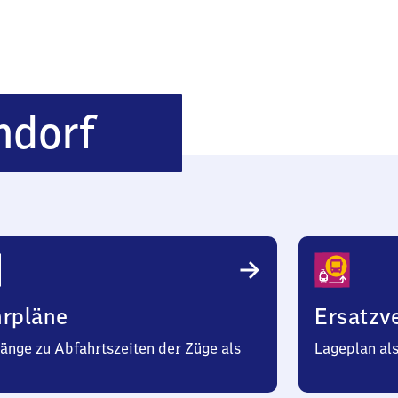
Sigmaringendor
ndorf
hrpläne
Ersatzv
änge zu Abfahrtszeiten der Züge als
Lageplan al