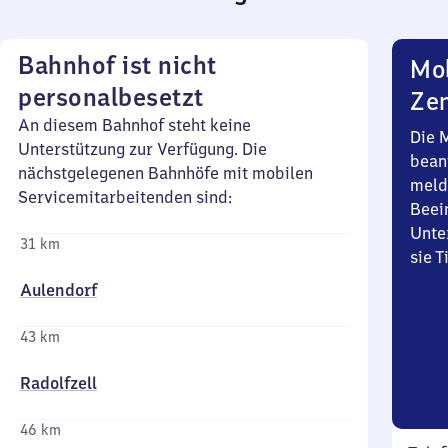
Bahnhof ist nicht
Mob
personalbesetzt
Zen
An diesem Bahnhof steht keine
Die 
Unterstützung zur Verfügung. Die
bean
nächstgelegenen Bahnhöfe mit mobilen
meld
Servicemitarbeitenden sind:
Beei
Unte
31 km
sie 
Aulendorf
43 km
Radolfzell
46 km