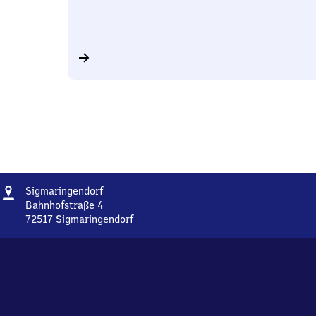
Adresse
Sigmaringendorf
Sigmaringendorf
Bahnhofstraße 4
72517
Sigmaringendorf
Sigmaringendorf,
Bahnhofstraße
4,
7
2
5