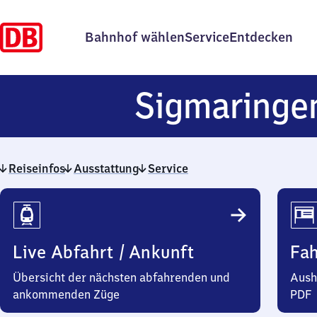
Bahnhof wählen
Service
Entdecken
Sigmaringe
Reiseinfos
Ausstattung
Service
Reiseinfos
Live Abfahrt / Ankunft
Fa
Übersicht der nächsten abfahrenden und
Aush
ankommenden Züge
PDF