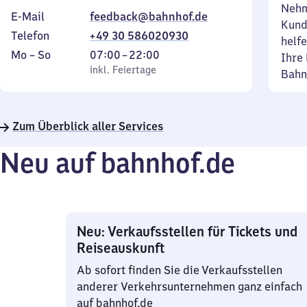
Nehm
E-Mail
feedback@bahnhof.de
Kund
Telefon
+49 30 586020930
helfe
Montag
,
Von
Mo
–
So
07:00
–
22:00
Ihre 
bis
inkl. Feiertage
7
inkl. Feiertage
Bahn
Sonntag
Uhr
bis
22
Zum Überblick aller Services
Uhr
Neu auf bahnhof.de
Neu: Verkaufsstellen für Tickets und
Reiseauskunft
Ab sofort finden Sie die Verkaufsstellen
anderer Verkehrsunternehmen ganz einfach
auf bahnhof.de